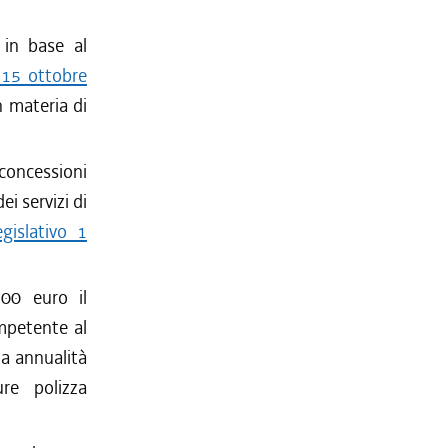
 in base al
e 15 ottobre
n materia di
concessioni
ei servizi di
gislativo 1
00 euro il
mpetente al
na annualità
re polizza