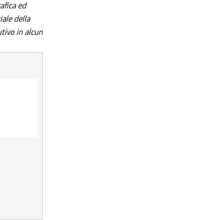
afica ed
iale della
utivo in alcun