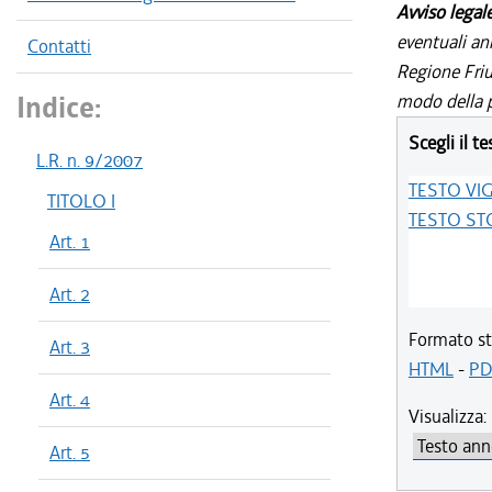
Avviso legal
eventuali an
Contatti
Regione Friul
Indice:
modo della p
Scegli il te
L.R. n. 9/2007
TESTO VI
TITOLO I
TESTO ST
Art. 1
Art. 2
Formato st
Art. 3
HTML
-
PD
Art. 4
Visualizza:
Art. 5