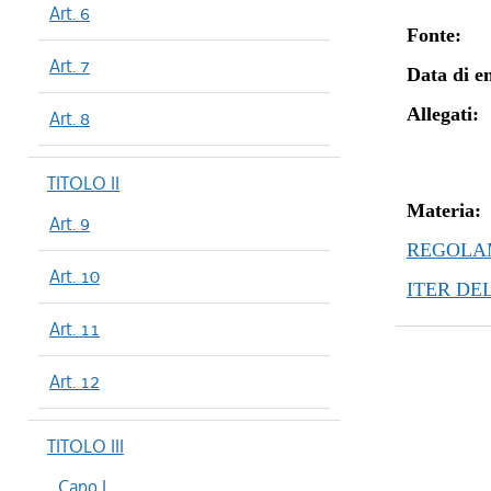
Art. 6
Fonte:
Art. 7
Data di en
Allegati:
Art. 8
TITOLO II
Materia:
Art. 9
REGOLAM
Art. 10
ITER DE
Art. 11
Art. 12
TITOLO III
Capo I