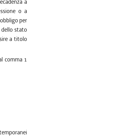
decadenza a
essione o a
obbligo per
 dello stato
ire a titolo
i al comma 1
i temporanei