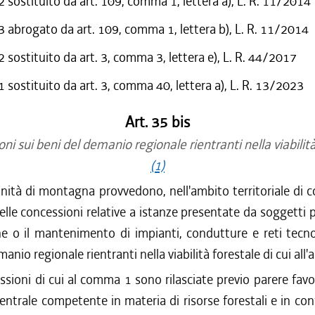
sostituito da art. 109, comma 1, lettera a), L. R. 11/2014
abrogato da art. 109, comma 1, lettera b), L. R. 11/2014
sostituito da art. 3, comma 3, lettera e), L. R. 44/2017
sostituito da art. 3, comma 40, lettera a), L. R. 13/2023
Art. 35 bis
ni sui beni del demanio regionale rientranti nella viabilità
(1)
ità di montagna provvedono, nell'ambito territoriale di 
delle concessioni relative a istanze presentate da soggetti p
ne o il mantenimento di impianti, condutture e reti tecn
anio regionale rientranti nella viabilità forestale di cui all'a
ssioni di cui al comma 1 sono rilasciate previo parere favo
entrale competente in materia di risorse forestali e in con