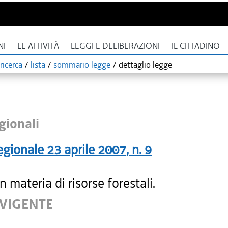
NI
LE ATTIVITÀ
LEGGI E DELIBERAZIONI
IL CITTADINO
ricerca
/
lista
/
sommario legge
/
dettaglio legge
gionali
egionale
23 aprile 2007
, n.
9
 materia di risorse forestali.
 VIGENTE