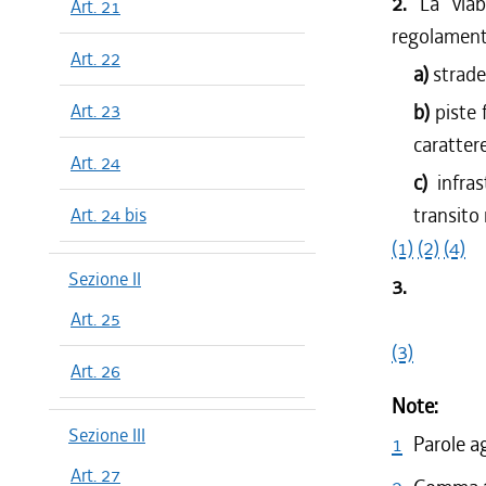
2.
La viab
Art. 21
regolamento
Art. 22
a)
strade
Art. 23
b)
piste 
caratter
Art. 24
c)
infra
transito
Art. 24 bis
(1)
(2)
(4)
Sezione II
3.
Art. 25
(3)
Art. 26
Note:
Sezione III
1
Parole a
Art. 27