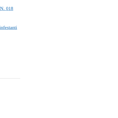
N. 018
infestanti