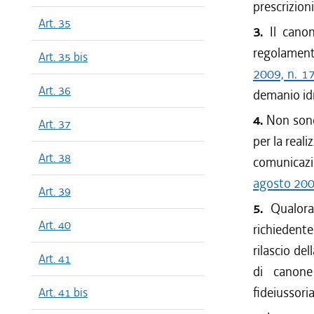
prescrizion
Art. 35
3.
Il cano
regolamento
Art. 35 bis
2009, n. 1
Art. 36
demanio idr
4.
Non sono
Art. 37
per la reali
Art. 38
comunicazi
agosto 200
Art. 39
5.
Qualora
Art. 40
richiedent
rilascio de
Art. 41
di canone
fideiussoria
Art. 41 bis