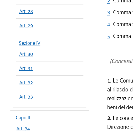
2
Comma 2 
Art. 28
3
Comma 3 
4
Comma 2 
Art. 29
5
Comma 1 
Sezione IV
Art. 30
(Concessio
Art. 31
1.
Le Comun
Art. 32
al rilascio 
Art. 33
realizzazio
beni del dem
Capo II
2.
Le conce
Direzione c
Art. 34