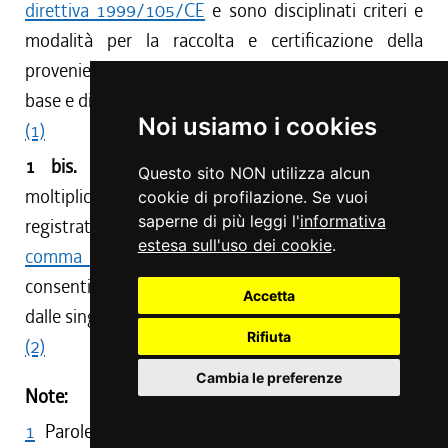
direttiva 1999/105/CE
e sono disciplinati criteri e
modalità per la raccolta e certificazione della
provenienza e della qualità del materiale forestale di
base e di moltiplicazione.
Noi usiamo i cookies
(1)
1 bis.
La raccolta di materiale forestale di
Questo sito NON utilizza alcun
moltiplicazione è effettuata solamente da ditte
cookie di profilazione. Se vuoi
saperne di più leggi l'
informativa
registrate quali fornitori ai sensi dell'
articolo 4,
estesa sull'uso dei cookie
.
comma 2, del decreto legislativo 386/2003
ed è
consentita solamente nei popolamenti vegetali e
Accetta
dalle singole piante di cui all'articolo 30, comma 2.
Rifiuta
(2)
Cambia le preferenze
Note:
1
Parole soppresse al comma 1 da art. 108, comma