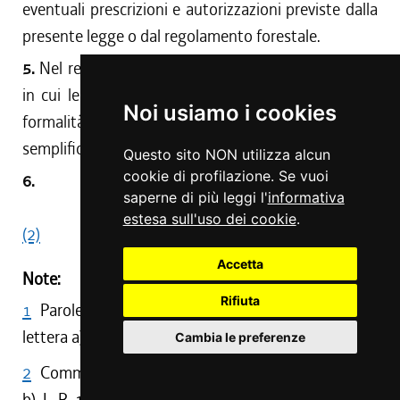
eventuali prescrizioni e autorizzazioni previste dalla
presente legge o dal regolamento forestale.
5.
Nel regolamento forestale sono disciplinati i casi
in cui le utilizzazioni forestali sono esenti da ogni
Noi usiamo i cookies
formalità e quelli per i quali sono previste procedure
semplificate di dichiarazione.
Questo sito NON utilizza alcun
cookie di profilazione. Se vuoi
6.
saperne di più leggi l'
informativa
( ABROGATO )
estesa sull'uso dei cookie
.
(2)
Accetta
Note:
Rifiuta
1
Parole aggiunte al comma 1 da art. 93, comma 1,
lettera a), L. R. 11/2014
Cambia le preferenze
2
Comma 6 abrogato da art. 93, comma 1, lettera
b), L. R. 11/2014