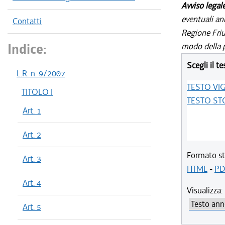
Avviso legal
eventuali an
Contatti
Regione Friul
Indice:
modo della p
Scegli il te
L.R. n. 9/2007
TESTO VI
TITOLO I
TESTO ST
Art. 1
Art. 2
Formato st
Art. 3
HTML
-
PD
Art. 4
Visualizza:
Art. 5