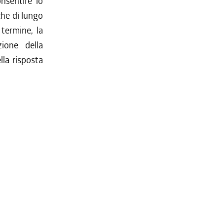
onsentire lo
che di lungo
 termine, la
zione della
lla risposta