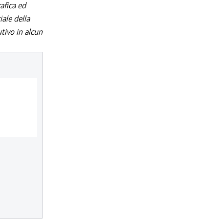
afica ed
iale della
utivo in alcun