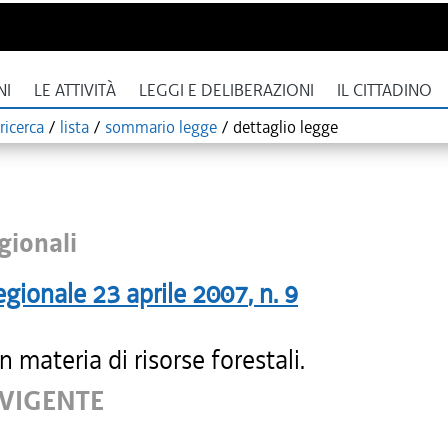
NI
LE ATTIVITÀ
LEGGI E DELIBERAZIONI
IL CITTADINO
ricerca
/
lista
/
sommario legge
/
dettaglio legge
gionali
egionale
23 aprile 2007
, n.
9
 materia di risorse forestali.
 VIGENTE