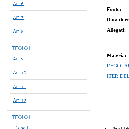
Art. 6
Fonte:
Art. 7
Data di en
Allegati:
Art. 8
TITOLO II
Materia:
Art. 9
REGOLAM
Art. 10
ITER DE
Art. 11
Art. 12
TITOLO III
Capo I