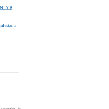
N. 018
infestanti