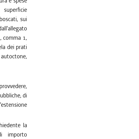
ura e spese
 superficie
boscati, sui
all'allegato
 2, comma 1,
la dei prati
 autoctone,
 provvedere,
ubbliche, di
'estensione
hiedente la
i importo