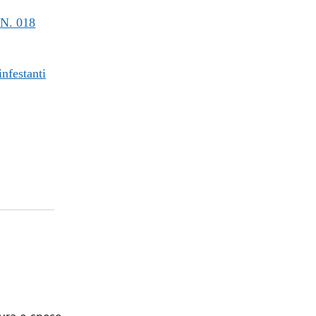
N. 018
infestanti