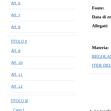
Art. 6
Fonte:
Art. 7
Data di en
Allegati:
Art. 8
TITOLO II
Materia:
Art. 9
REGOLAM
Art. 10
ITER DE
Art. 11
Art. 12
TITOLO III
Capo I