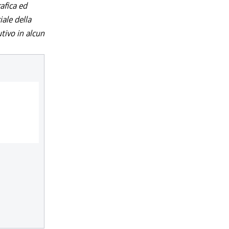
afica ed
iale della
utivo in alcun