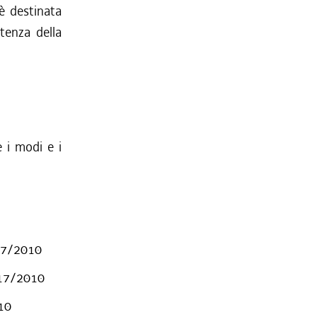
è destinata
etenza della
 i modi e i
 17/2010
. 17/2010
010