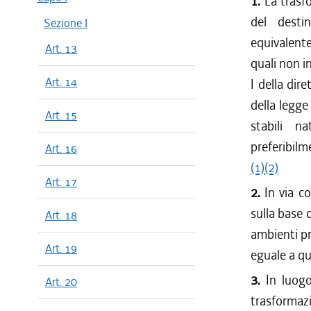
1.
La trasf
del destin
Sezione I
equivalente
Art. 13
quali non i
Art. 14
I della dir
della legge
Art. 15
stabili na
preferibilm
Art. 16
(1)
(2)
Art. 17
2.
In via c
sulla base 
Art. 18
ambienti pri
Art. 19
eguale a qu
3.
In luog
Art. 20
trasform