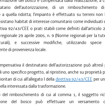
ormazione del bosco è compensata dalla realizzazione, a c
atario dell'autorizzazione, di un rimboschimento di
 a quella ridotta; l'impianto è effettuato su terreni non 
nsistano habitat di interesse comunitario come individuati d
ettiva 92/43/CEE o prati stabili come definiti dall'articolo
 regionale 29 aprile 2005, n. 9 (Norme regionali per la tute
turali), e successive modifiche, utilizzando specie
ente di provenienza locale.
ompensativa il destinatario dell'autorizzazione può altresì
di uno specifico progetto, al ripristino, anche su proprietà p
oritari di cui all'allegato I della
direttiva 92/43/CEE
per un
ella interessata dalla trasformazione.
o del rimboschimento di cui al comma 1, il soggetto ric
azione del bosco può effettuare un versamento d