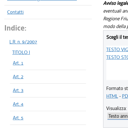
Avviso legal
eventuali an
Contatti
Regione Friul
Indice:
modo della p
Scegli il te
L.R. n. 9/2007
TESTO VI
TITOLO I
TESTO ST
Art. 1
Art. 2
Formato st
Art. 3
HTML
-
PD
Art. 4
Visualizza:
Art. 5