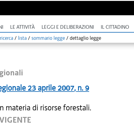
NI
LE ATTIVITÀ
LEGGI E DELIBERAZIONI
IL CITTADINO
ricerca
/
lista
/
sommario legge
/
dettaglio legge
gionali
egionale
23 aprile 2007
, n.
9
 materia di risorse forestali.
 VIGENTE