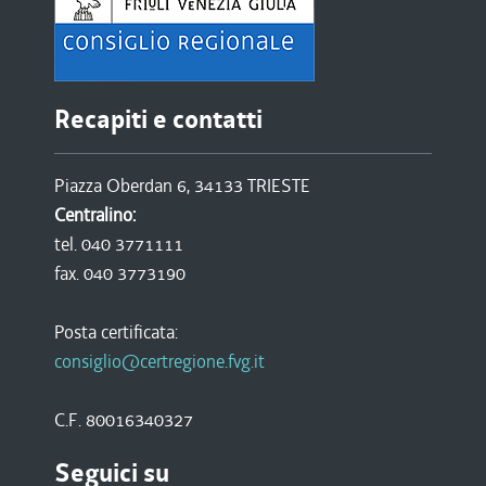
Recapiti e contatti
Piazza Oberdan 6, 34133 TRIESTE
Centralino:
tel. 040 3771111
fax. 040 3773190
Posta certificata:
consiglio@certregione.fvg.it
C.F. 80016340327
Seguici su