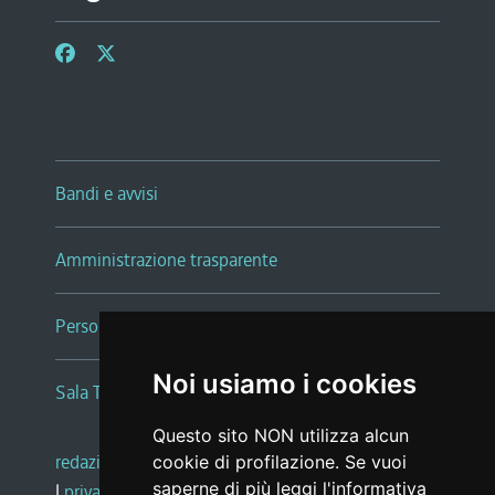
Bandi e avvisi
Amministrazione trasparente
Persone e Uffici
Noi usiamo i cookies
Sala Tiziano Tessitori
Questo sito NON utilizza alcun
redazione web
|
note legali
|
glossario
cookie di profilazione. Se vuoi
saperne di più leggi l'
informativa
|
privacy
|
social media policy