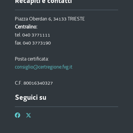
Recapiti e contatti
Piazza Oberdan 6, 34133 TRIESTE
Centralino:
tel. 040 3771111
fax. 040 3773190
Posta certificata:
consiglio@certregione.fvg.it
C.F. 80016340327
Seguici su