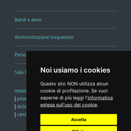
Bandi e avvisi
Amministrazione trasparente
Persone e Uffici
Noi usiamo i cookies
Sala Tiziano Tessitori
Questo sito NON utilizza alcun
redazione web
|
note legali
|
glossario
cookie di profilazione. Se vuoi
saperne di più leggi l'
informativa
|
privacy
|
social media policy
estesa sull'uso dei cookie
.
|
dichiarazione di accessibilità
|
feedback
|
cambio preferenze cookie
Accetta