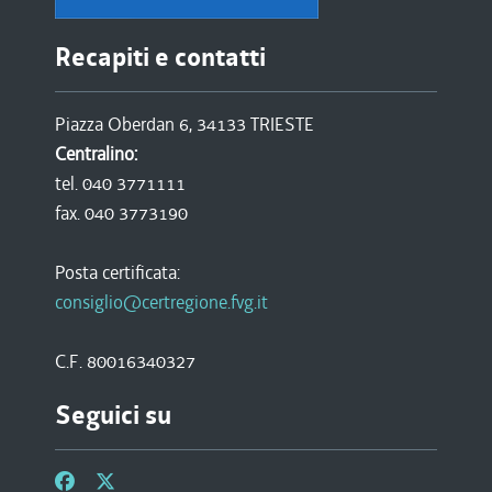
Recapiti e contatti
Piazza Oberdan 6, 34133 TRIESTE
Centralino:
tel. 040 3771111
fax. 040 3773190
Posta certificata:
consiglio@certregione.fvg.it
C.F. 80016340327
Seguici su