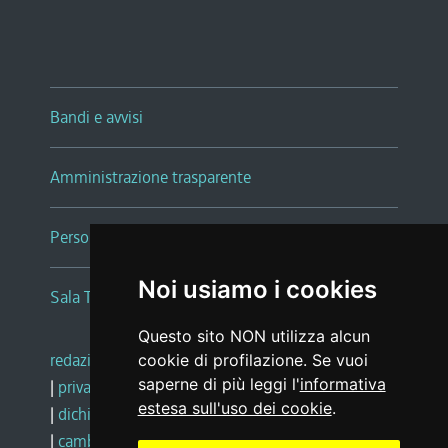
Bandi e avvisi
Amministrazione trasparente
Persone e Uffici
Noi usiamo i cookies
Sala Tiziano Tessitori
Questo sito NON utilizza alcun
redazione web
|
note legali
|
glossario
cookie di profilazione. Se vuoi
saperne di più leggi l'
informativa
|
privacy
|
social media policy
estesa sull'uso dei cookie
.
|
dichiarazione di accessibilità
|
feedback
|
cambio preferenze cookie