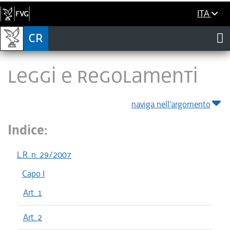
ITA
LEGGI E REGOLAMENTI
naviga nell'argomento
Indice:
L.R. n. 29/2007
Capo I
Art. 1
Art. 2