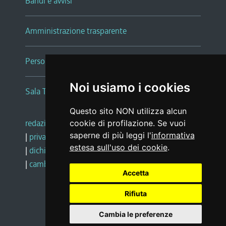
Bandi e avvisi
Amministrazione trasparente
Persone e Uffici
Noi usiamo i cookies
Sala Tiziano Tessitori
Questo sito NON utilizza alcun
redazione web
|
note legali
|
glossario
cookie di profilazione. Se vuoi
saperne di più leggi l'
informativa
|
privacy
|
social media policy
estesa sull'uso dei cookie
.
|
dichiarazione di accessibilità
|
feedback
|
cambio preferenze cookie
Accetta
Rifiuta
Realizzato da
Cambia le preferenze