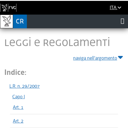
ITA
LEGGI E REGOLAMENTI
naviga nell'argomento
Indice:
L.R. n. 29/2007
Capo I
Art. 1
Art. 2