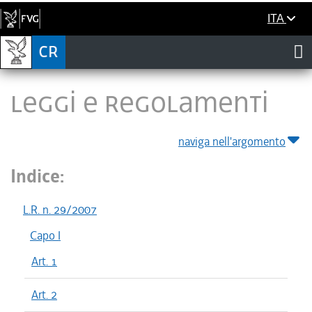
ITA
LEGGI E REGOLAMENTI
naviga nell'argomento
Indice:
L.R. n. 29/2007
Capo I
Art. 1
Art. 2