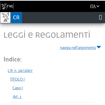
ITA
LEGGI E REGOLAMENTI
naviga nell'argomento
Indice:
L.R. n. 28/2007
TITOLO I
Capo I
Art. 1