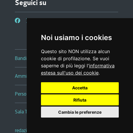
Seguici su
Noi usiamo i cookies
Questo sito NON utilizza alcun
Bandi e avvisi
cookie di profilazione. Se vuoi
saperne di più leggi l'
informativa
estesa sull'uso dei cookie
.
Amministrazione trasparente
Accetta
Persone e Uffici
Rifiuta
Sala Tiziano Tessitori
Cambia le preferenze
redazione web
|
note legali
|
glossario