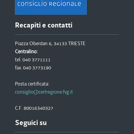
Recapiti e contatti
Piazza Oberdan 6, 34133 TRIESTE
Centralino:
tel. 040 3771111
fax. 040 3773190
Posta certificata:
consiglio@certregione.fvg.it
C.F. 80016340327
Seguici su