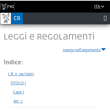
ITA
LEGGI E REGOLAMENTI
naviga nell'argomento
Indice:
L.R. n. 28/2007
TITOLO I
Capo I
Art. 1