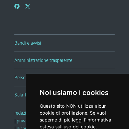
Bandi e avvisi
Amministrazione trasparente
Persone e Uffici
Noi usiamo i cookies
Sala Tiziano Tessitori
Questo sito NON utilizza alcun
redazione web
|
note legali
|
glossario
cookie di profilazione. Se vuoi
saperne di più leggi l'
informativa
|
privacy
|
social media policy
estesa sull'uso dei cookie
.
|
dichiarazione di accessibilità
|
feedback