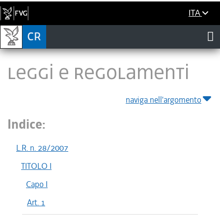
ITA
LEGGI E REGOLAMENTI
naviga nell'argomento
Indice:
L.R. n. 28/2007
TITOLO I
Capo I
Art. 1