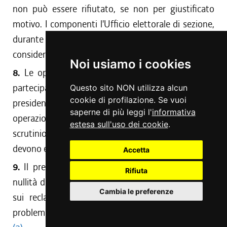
non può essere rifiutato, se non per giustificato
motivo. I componenti l'Ufficio elettorale di sezione,
durante l'esercizio delle loro funzioni, sono
considerati pubblici ufficiali.
Noi usiamo i cookies
8.
Le operazioni dell'Ufficio sono eseguite con la
partecipazione di almeno tre componenti, tra cui il
Questo sito NON utilizza alcun
cookie di profilazione. Se vuoi
presidente o il vicepresidente, fatta eccezione per le
saperne di più leggi l'
informativa
operazioni di autenticazione delle schede e di
estesa sull'uso dei cookie
.
scrutinio, nel corso delle quali tutti i componenti
devono essere sempre presenti.
Accetta
9.
Il presidente, sentiti gli scrutatori, decide sulla
Rifiuta
nullità dei voti, sull'attribuzione dei voti contestati,
Cambia le preferenze
sui reclami, anche orali, presentati e su tutti i
problemi che si verificano durante le operazioni.