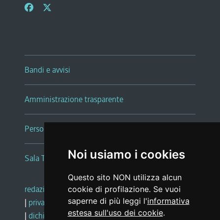
Bandi e avvisi
Amministrazione trasparente
Persone e Uffici
Noi usiamo i cookies
Sala Tiziano Tessitori
Questo sito NON utilizza alcun
redazione web
|
note legali
|
glossario
cookie di profilazione. Se vuoi
saperne di più leggi l'
informativa
|
privacy
|
social media policy
estesa sull'uso dei cookie
.
|
dichiarazione di accessibilità
|
feedback