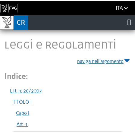
ITA
LEGGI E REGOLAMENTI
naviga nell'argomento
Indice:
L.R. n. 28/2007
TITOLO I
Capo I
Art. 1