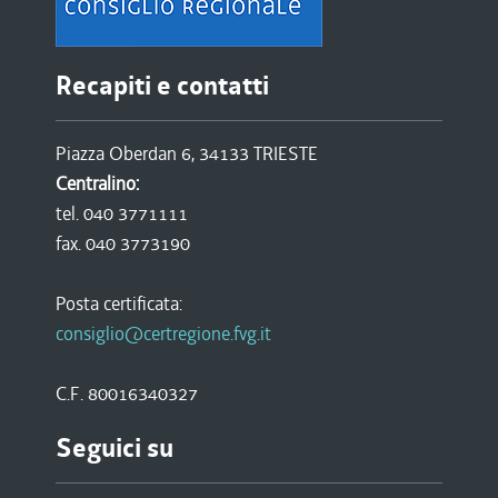
Recapiti e contatti
Piazza Oberdan 6, 34133 TRIESTE
Centralino:
tel. 040 3771111
fax. 040 3773190
Posta certificata:
consiglio@certregione.fvg.it
C.F. 80016340327
Seguici su