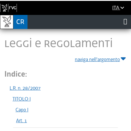
ITA
LEGGI E REGOLAMENTI
naviga nell'argomento
Indice:
L.R. n. 28/2007
TITOLO I
Capo I
Art. 1