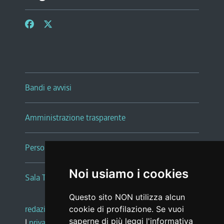
Bandi e avvisi
Amministrazione trasparente
Persone e Uffici
Noi usiamo i cookies
Sala Tiziano Tessitori
Questo sito NON utilizza alcun
redazione web
|
note legali
|
glossario
cookie di profilazione. Se vuoi
saperne di più leggi l'
informativa
|
privacy
|
social media policy