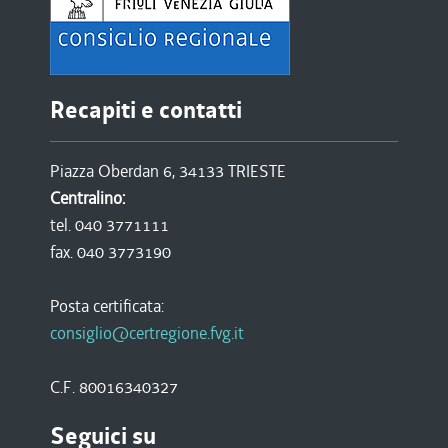
Recapiti e contatti
Piazza Oberdan 6, 34133 TRIESTE
Centralino:
tel. 040 3771111
fax. 040 3773190
Posta certificata:
consiglio@certregione.fvg.it
C.F. 80016340327
Seguici su