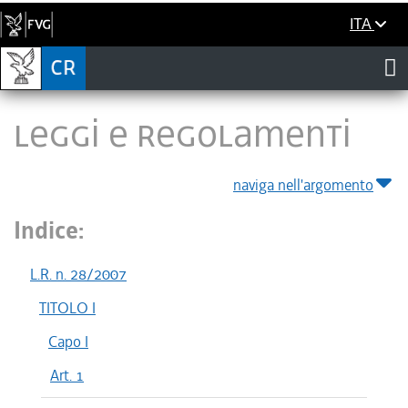
ITA
LEGGI E REGOLAMENTI
naviga nell'argomento
Indice:
L.R. n. 28/2007
TITOLO I
Capo I
Art. 1