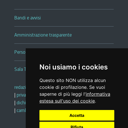
Bandi e avvisi
Amministrazione trasparente
Persone e Uffici
Noi usiamo i cookies
Sala Tiziano Tessitori
Questo sito NON utilizza alcun
redazione web
|
note legali
|
glossario
cookie di profilazione. Se vuoi
saperne di più leggi l'
informativa
|
privacy
|
social media policy
estesa sull'uso dei cookie
.
|
dichiarazione di accessibilità
|
feedback
|
cambio preferenze cookie
Accetta
Rifiuta