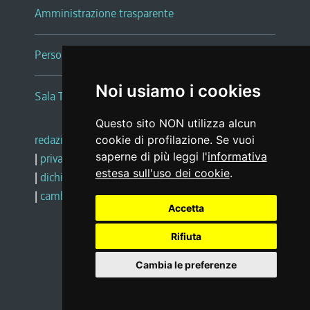
Amministrazione trasparente
Persone e Uffici
Noi usiamo i cookies
Sala Tiziano Tessitori
Questo sito NON utilizza alcun
redazione web
|
note legali
|
glossario
cookie di profilazione. Se vuoi
saperne di più leggi l'
informativa
|
privacy
|
social media policy
estesa sull'uso dei cookie
.
|
dichiarazione di accessibilità
|
feedback
|
cambio preferenze cookie
Accetta
Rifiuta
Realizzato da
Cambia le preferenze