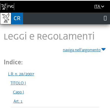
ITA
LEGGI E REGOLAMENTI
naviga nell'argomento
Indice:
L.R. n. 28/2007
TITOLO I
Capo I
Art. 1