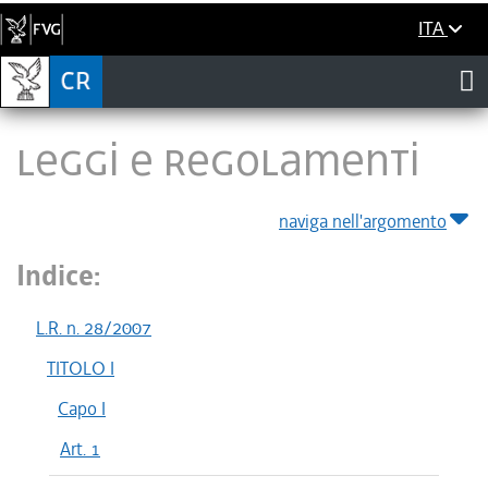
ITA
LEGGI E REGOLAMENTI
naviga nell'argomento
Indice:
L.R. n. 28/2007
TITOLO I
Capo I
Art. 1