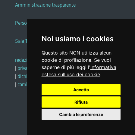
Amministrazione trasparente
Persone e Uffici
Noi usiamo i cookies
Sala Tiziano Tessitori
Questo sito NON utilizza alcun
redazione web
|
note legali
|
glossario
cookie di profilazione. Se vuoi
saperne di più leggi l'
informativa
|
privacy
|
social media policy
estesa sull'uso dei cookie
.
|
dichiarazione di accessibilità
|
feedback
|
cambio preferenze cookie
Accetta
Rifiuta
Realizzato da
Cambia le preferenze