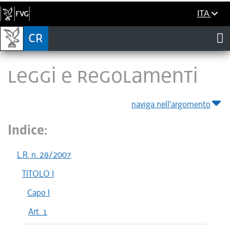
ITA
LEGGI E REGOLAMENTI
naviga nell'argomento
Indice:
L.R. n. 28/2007
TITOLO I
Capo I
Art. 1