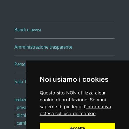
Bandi e avvisi
Amministrazione trasparente
Persone e Uffici
Noi usiamo i cookies
Sala Tiziano Tessitori
Questo sito NON utilizza alcun
redazione web
|
note legali
|
glossario
cookie di profilazione. Se vuoi
saperne di più leggi l'
informativa
|
privacy
|
social media policy
estesa sull'uso dei cookie
.
|
dichiarazione di accessibilità
|
feedback
|
cambio preferenze cookie
Accetta