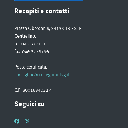
Recapiti e contatti
Piazza Oberdan 6, 34133 TRIESTE
Centralino:
tel. 040 3771111
fax. 040 3773190
Posta certificata:
consiglio@certregione.fvg.it
C.F. 80016340327
Seguici su