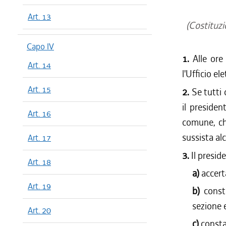
Art. 13
(Costituzi
Capo IV
1.
Alle ore
Art. 14
l'Ufficio el
Art. 15
2.
Se tutti 
il president
Art. 16
comune, che
sussista alc
Art. 17
3.
Il presid
Art. 18
a)
accert
Art. 19
b)
const
sezione 
Art. 20
c)
consta