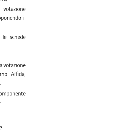
 votazione
pponendo il
 le schede
la votazione
rno. Affida,
.
 componente
.
13