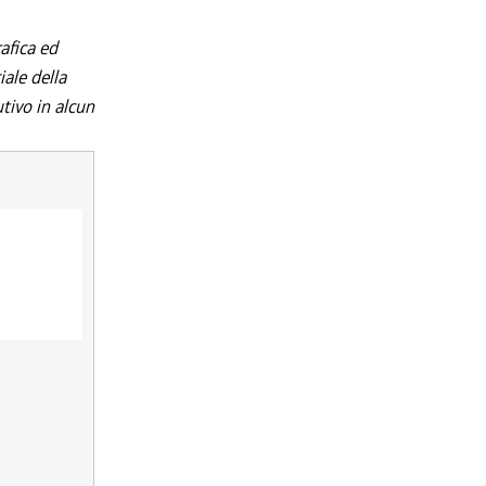
afica ed
iale della
utivo in alcun