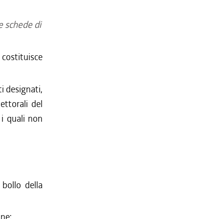
e schede di
 costituisce
i designati,
lettorali del
 i quali non
 bollo della
one;