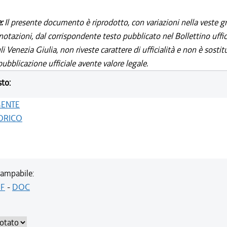
e:
Il presente documento è riprodotto, con variazioni nella veste gr
notazioni, dal corrispondente testo pubblicato nel Bollettino uffic
i Venezia Giulia, non riveste carattere di ufficialità e non è sostit
ubblicazione ufficiale avente valore legale.
sto:
GENTE
ORICO
ampabile:
F
-
DOC