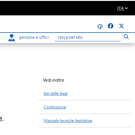
ITA
@
persone e uffici
Eseg
Ricerca
Vedi inoltre
Iter delle leggi
Costituzione
e.
Manuale tecniche legislative