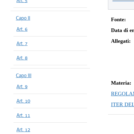
Art. 5
Capo II
Fonte:
Art. 6
Data di en
Allegati:
Art. 7
Art. 8
Capo III
Materia:
Art. 9
REGOLAM
Art. 10
ITER DE
Art. 11
Art. 12