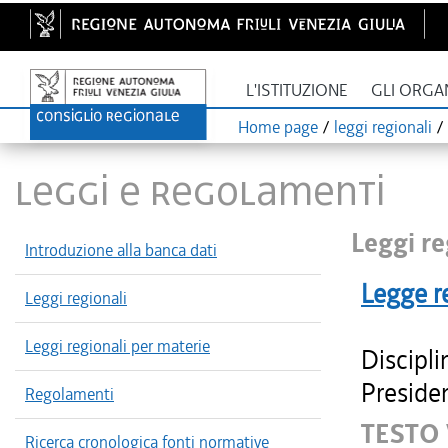
L'ISTITUZIONE
GLI ORGA
Home page
/
leggi regionali
/
LEGGI E REGOLAMENTI
Leggi re
Introduzione alla banca dati
Legge r
Leggi regionali
Leggi regionali per materie
Discipli
Presiden
Regolamenti
TESTO
Ricerca cronologica fonti normative