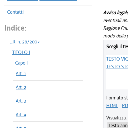
Contatti
Avviso legal
eventuali an
Indice:
Regione Friul
modo della p
L.R. n. 28/2007
Scegli il te
TITOLO I
TESTO VI
Capo I
TESTO ST
Art. 1
Art. 2
Formato st
Art. 3
HTML
-
PD
Art. 4
Visualizza: