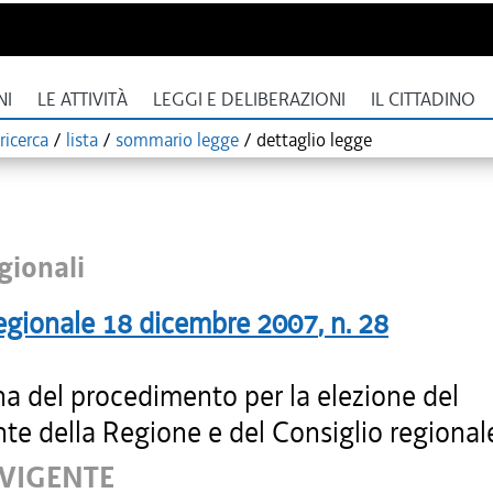
NI
LE ATTIVITÀ
LEGGI E DELIBERAZIONI
IL CITTADINO
ricerca
/
lista
/
sommario legge
/
dettaglio legge
gionali
egionale
18 dicembre 2007
, n.
28
na del procedimento per la elezione del
te della Regione e del Consiglio regional
 VIGENTE