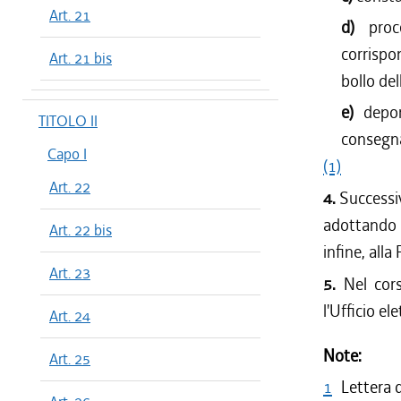
Art. 21
d)
pro
corrispo
Art. 21 bis
bollo del
e)
depo
TITOLO II
consegna
Capo I
(1)
Art. 22
4.
Successiv
adottando t
Art. 22 bis
infine, alla
Art. 23
5.
Nel cor
l'Ufficio el
Art. 24
Note:
Art. 25
1
Lettera 