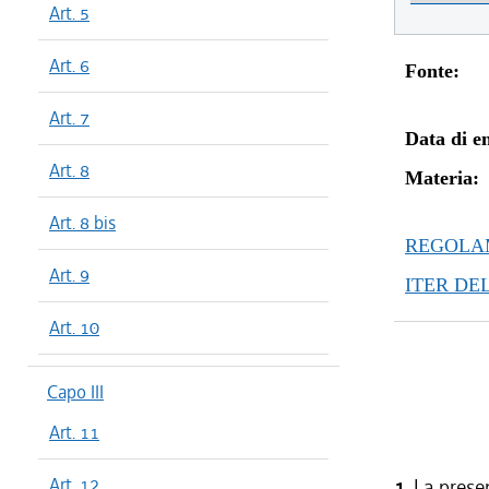
Art. 5
Art. 6
Fonte:
Art. 7
Data di en
Art. 8
Materia:
Art. 8 bis
REGOLAM
Art. 9
ITER DE
Art. 10
Capo III
Art. 11
Art. 12
1.
La presen