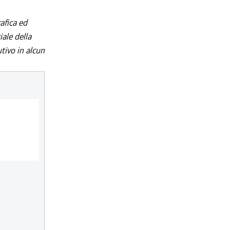
afica ed
iale della
utivo in alcun