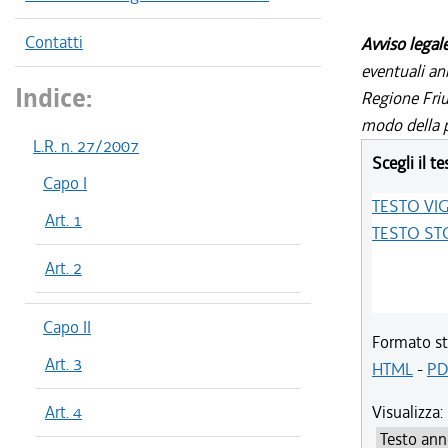
Contatti
Avviso legal
eventuali an
Indice:
Regione Friul
modo della p
L.R. n. 27/2007
Scegli il te
Capo I
TESTO VI
Art. 1
TESTO ST
Art. 2
Capo II
Formato st
Art. 3
HTML
-
PD
Art. 4
Visualizza: