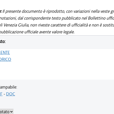
e:
Il presente documento è riprodotto, con variazioni nella veste gr
notazioni, dal corrispondente testo pubblicato nel Bollettino uffic
i Venezia Giulia, non riveste carattere di ufficialità e non è sostit
ubblicazione ufficiale avente valore legale.
sto:
GENTE
ORICO
ampabile:
F
-
DOC