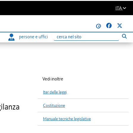
ITA
@
persone e uffici
Eseg
Ricerca
Vedi inoltre
Iter delle leggi
gilanza
Costituzione
Manuale tecniche legislative