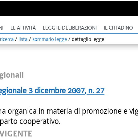
NI
LE ATTIVITÀ
LEGGI E DELIBERAZIONI
IL CITTADINO
ricerca
/
lista
/
sommario legge
/
dettaglio legge
gionali
egionale
3 dicembre 2007
, n.
27
na organica in materia di promozione e vi
parto cooperativo.
 VIGENTE