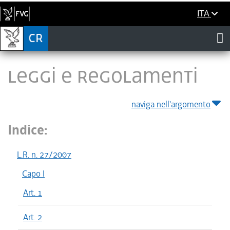
ITA
LEGGI E REGOLAMENTI
naviga nell'argomento
Indice:
L.R. n. 27/2007
Capo I
Art. 1
Art. 2