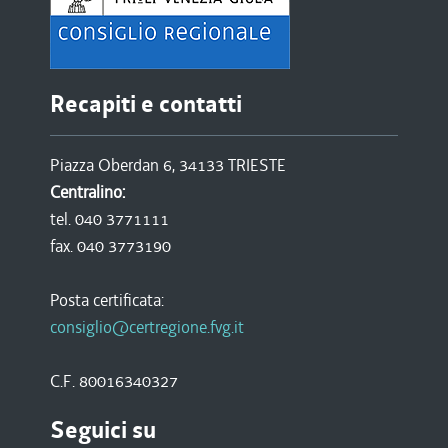
Recapiti e contatti
Piazza Oberdan 6, 34133 TRIESTE
Centralino:
tel. 040 3771111
fax. 040 3773190
Posta certificata:
consiglio@certregione.fvg.it
C.F. 80016340327
Seguici su