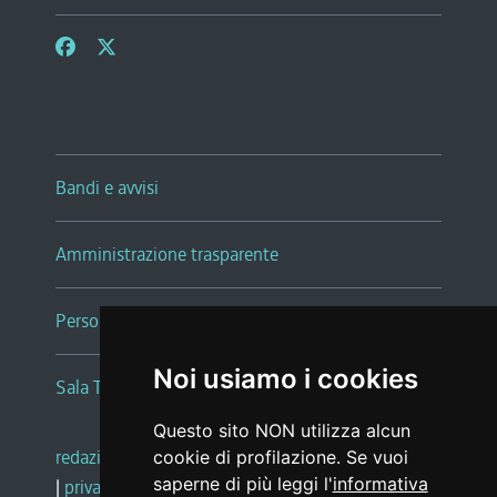
Bandi e avvisi
Amministrazione trasparente
Persone e Uffici
Noi usiamo i cookies
Sala Tiziano Tessitori
Questo sito NON utilizza alcun
redazione web
|
note legali
|
glossario
cookie di profilazione. Se vuoi
saperne di più leggi l'
informativa
|
privacy
|
social media policy