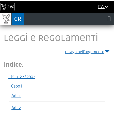
ITA
LEGGI E REGOLAMENTI
naviga nell'argomento
Indice:
L.R. n. 27/2007
Capo I
Art. 1
Art. 2