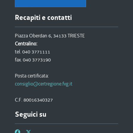
Recapiti e contatti
Piazza Oberdan 6, 34133 TRIESTE
Centralino:
tel. 040 3771111
fax. 040 3773190
Posta certificata:
consiglio@certregione.fvg.it
C.F. 80016340327
Seguici su