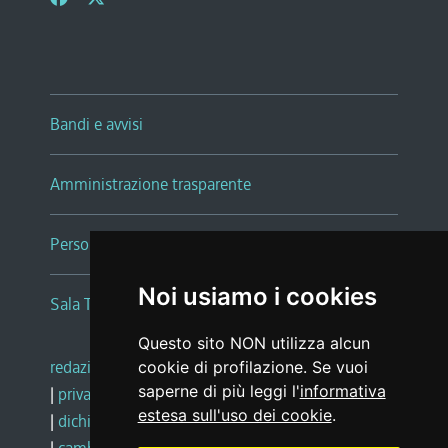
Bandi e avvisi
Amministrazione trasparente
Persone e Uffici
Noi usiamo i cookies
Sala Tiziano Tessitori
Questo sito NON utilizza alcun
redazione web
|
note legali
|
glossario
cookie di profilazione. Se vuoi
saperne di più leggi l'
informativa
|
privacy
|
social media policy
estesa sull'uso dei cookie
.
|
dichiarazione di accessibilità
|
feedback