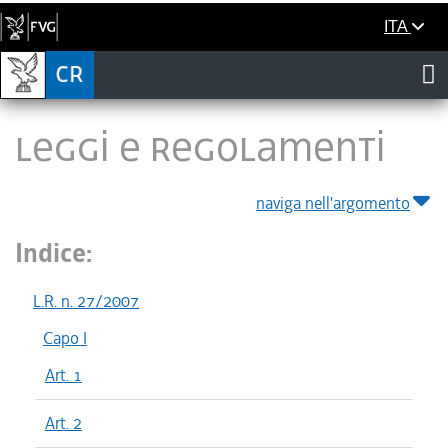
ITA
LEGGI E REGOLAMENTI
naviga nell'argomento
Indice:
L.R. n. 27/2007
Capo I
Art. 1
Art. 2