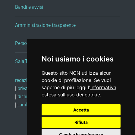
Bandi e avvisi
Amministrazione trasparente
Persone e Uffici
Noi usiamo i cookies
Sala Tiziano Tessitori
Questo sito NON utilizza alcun
redazione web
|
note legali
|
glossario
cookie di profilazione. Se vuoi
saperne di più leggi l'
informativa
|
privacy
|
social media policy
estesa sull'uso dei cookie
.
|
dichiarazione di accessibilità
|
feedback
|
cambio preferenze cookie
Accetta
Rifiuta
Realizzato da
Cambia le preferenze