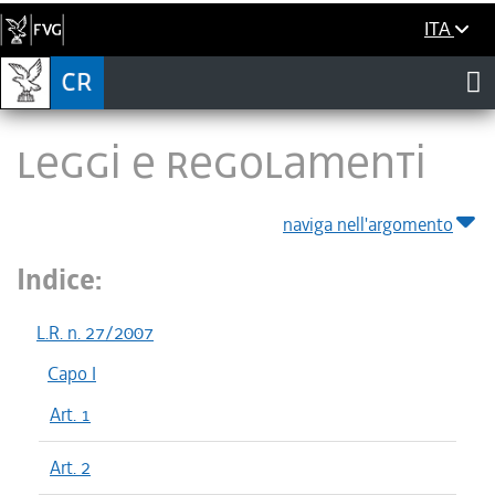
ITA
LEGGI E REGOLAMENTI
naviga nell'argomento
Indice:
L.R. n. 27/2007
Capo I
Art. 1
Art. 2