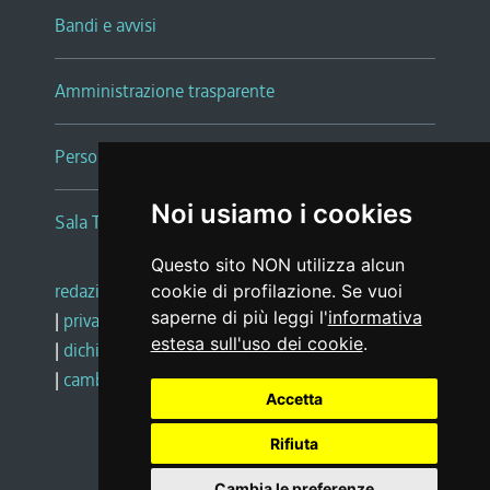
Bandi e avvisi
Amministrazione trasparente
Persone e Uffici
Noi usiamo i cookies
Sala Tiziano Tessitori
Questo sito NON utilizza alcun
redazione web
|
note legali
|
glossario
cookie di profilazione. Se vuoi
saperne di più leggi l'
informativa
|
privacy
|
social media policy
estesa sull'uso dei cookie
.
|
dichiarazione di accessibilità
|
feedback
|
cambio preferenze cookie
Accetta
Rifiuta
Realizzato da
Cambia le preferenze