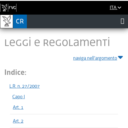
ITA
LEGGI E REGOLAMENTI
naviga nell'argomento
Indice:
L.R. n. 27/2007
Capo I
Art. 1
Art. 2