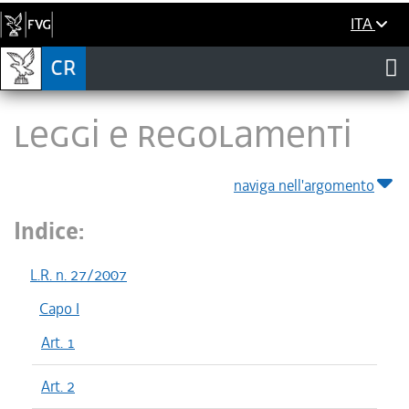
ITA
LEGGI E REGOLAMENTI
naviga nell'argomento
Indice:
L.R. n. 27/2007
Capo I
Art. 1
Art. 2