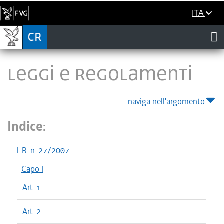
ITA
LEGGI E REGOLAMENTI
naviga nell'argomento
Indice:
L.R. n. 27/2007
Capo I
Art. 1
Art. 2