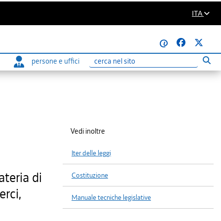
ITA
@
persone e uffici
Eseg
Ricerca
Vedi inoltre
Iter delle leggi
teria di
Costituzione
erci,
Manuale tecniche legislative