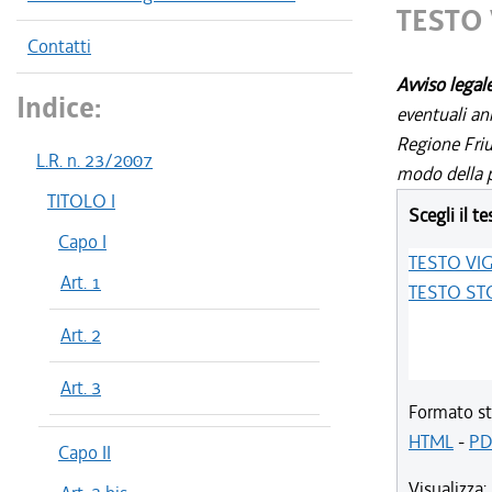
TESTO
Contatti
Avviso legal
Indice:
eventuali an
Regione Friul
L.R. n. 23/2007
modo della p
TITOLO I
Scegli il te
Capo I
TESTO VI
Art. 1
TESTO ST
Art. 2
Art. 3
Formato st
HTML
-
PD
Capo II
Visualizza: