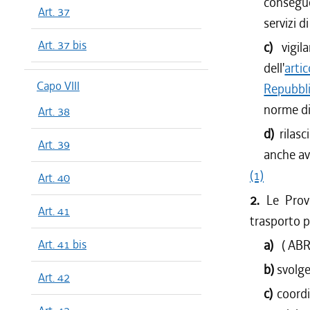
conseguen
Art. 37
servizi d
Art. 37 bis
c)
vigi
dell'
arti
Capo VIII
Repubbl
norme di
Art. 38
d)
rilas
Art. 39
anche avv
(1)
Art. 40
2.
Le Prov
Art. 41
trasporto p
Art. 41 bis
a)
( AB
b)
svolge
Art. 42
c)
coordi