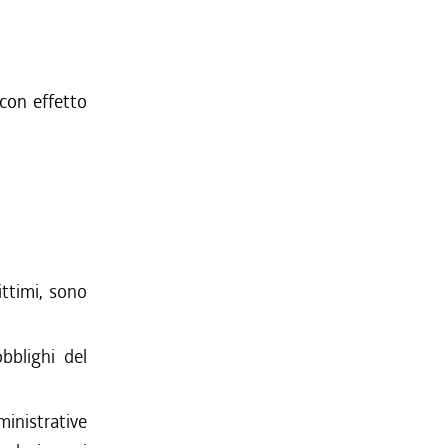
con effetto
ittimi, sono
obblighi del
inistrative