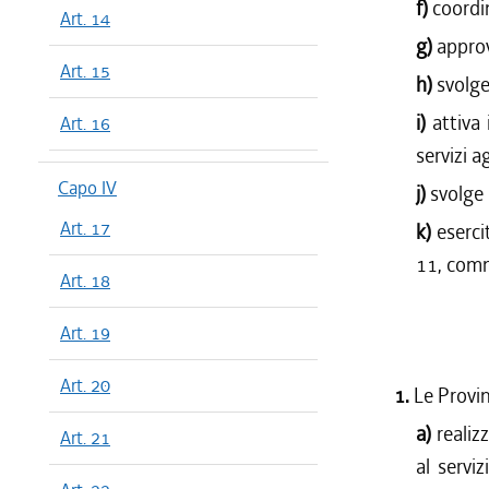
f)
coordin
Art. 14
g)
approv
Art. 15
h)
svolge
i)
attiva 
Art. 16
servizi a
Capo IV
j)
svolge 
Art. 17
k)
eserci
11, comma
Art. 18
Art. 19
Art. 20
1.
Le Provi
a)
realiz
Art. 21
al servi