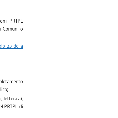
con il PRTPL
dai Comuni o
olo 23 della
mpletamento
lico;
, lettera a),
el PRTPL di