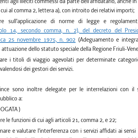
ti agli illeciti commessi da parte dell'affidatario, anche in
i cui al comma 2, lettera a), con introito dei relativi importi;
lare sull'applicazione di norme di legge e regolamen
colo 14, secondo comma, n. 2), del decreto del Presi
ica 25 novembre 1975, n. 902
(Adeguamento e integraz
 attuazione dello statuto speciale della Regione Friuli-Venez
ciare i titoli di viaggio agevolati per determinate categori
alendosi dei gestori dei servizi.
ince sono inoltre delegate per le interrelazioni con il s
ubblico a:
ROGATA )
re le funzioni di cui agli articoli 21, comma 2, e 22;
nare e valutare l'interferenza con i servizi affidati ai sensi 