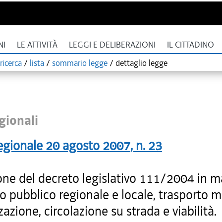
NI
LE ATTIVITÀ
LEGGI E DELIBERAZIONI
IL CITTADINO
ricerca
/
lista
/
sommario legge
/
dettaglio legge
gionali
egionale
20 agosto 2007
, n.
23
one del decreto legislativo 111/2004 in ma
o pubblico regionale e locale, trasporto m
azione, circolazione su strada e viabilità.