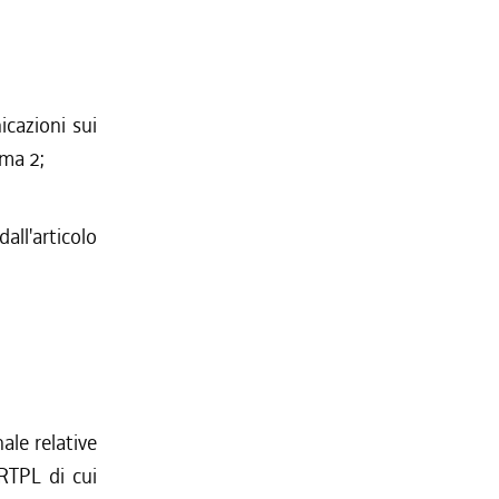
icazioni sui
mma 2;
all'articolo
ale relative
PRTPL di cui