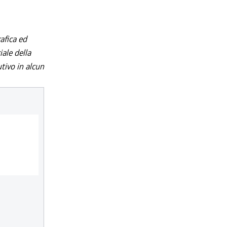
afica ed
iale della
utivo in alcun