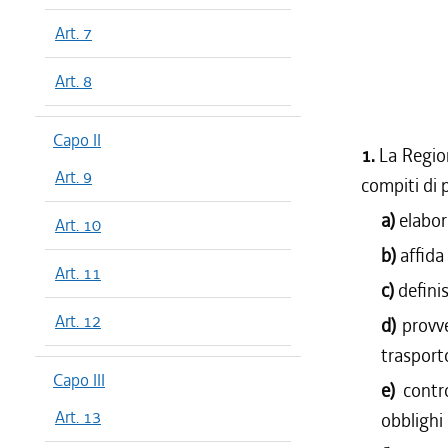
Art. 7
Art. 8
Capo II
1.
La Region
Art. 9
compiti di 
a)
elabor
Art. 10
b)
affida
Art. 11
c)
defini
Art. 12
d)
provve
trasport
Capo III
e)
contr
Art. 13
obblighi 