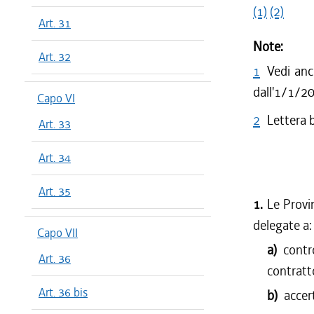
(1)
(2)
Art. 31
Note:
Art. 32
1
Vedi anc
dall'1/1/2
Capo VI
2
Lettera 
Art. 33
Art. 34
Art. 35
1.
Le Provin
delegate a:
Capo VII
a)
contr
Art. 36
contratto
Art. 36 bis
b)
accer