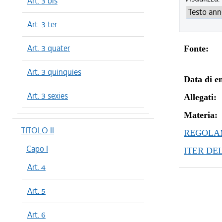
Art. 3 bis
Art. 3 ter
Art. 3 quater
Fonte:
Art. 3 quinquies
Data di en
Art. 3 sexies
Allegati:
Materia:
TITOLO II
REGOLAM
Capo I
ITER DE
Art. 4
Art. 5
Art. 6