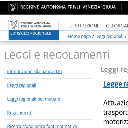
L'ISTITUZIONE
GLI ORGA
Home page
/
leggi regionali
/
LEGGI E REGOLAMENTI
Leggi re
Introduzione alla banca dati
Legge r
Leggi regionali
Leggi regionali per materie
Attuazi
trasport
Regolamenti
motorizz
Ricerca cronologica fonti normative