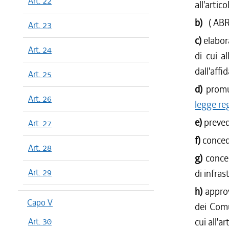
Art. 22
all'artico
b)
( AB
Art. 23
c)
elabor
Art. 24
di cui a
dall'affi
Art. 25
d)
promu
Art. 26
legge re
e)
preved
Art. 27
f)
conced
Art. 28
g)
conce
Art. 29
di infras
h)
approv
Capo V
dei Comu
Art. 30
cui all'ar