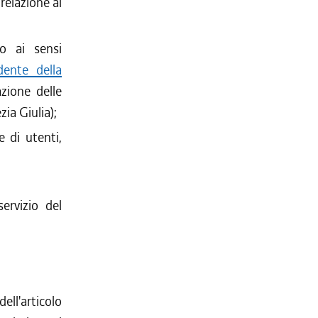
 relazione ai
to ai sensi
dente della
ione delle
ia Giulia);
e di utenti,
ervizio del
dell'articolo