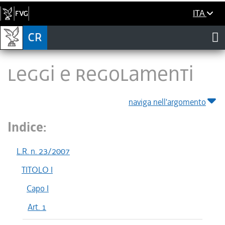
ITA
LEGGI E REGOLAMENTI
naviga nell'argomento
Indice:
L.R. n. 23/2007
TITOLO I
Capo I
Art. 1