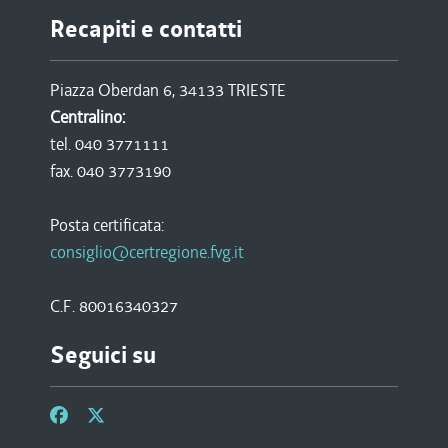
Recapiti e contatti
Piazza Oberdan 6, 34133 TRIESTE
Centralino:
tel. 040 3771111
fax. 040 3773190
Posta certificata:
consiglio@certregione.fvg.it
C.F. 80016340327
Seguici su