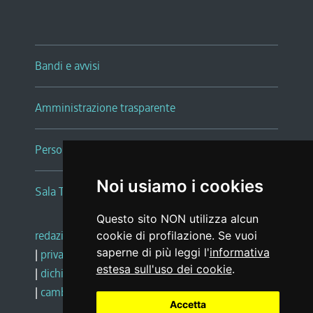
Bandi e avvisi
Amministrazione trasparente
Persone e Uffici
Noi usiamo i cookies
Sala Tiziano Tessitori
Questo sito NON utilizza alcun
redazione web
|
note legali
|
glossario
cookie di profilazione. Se vuoi
saperne di più leggi l'
informativa
|
privacy
|
social media policy
estesa sull'uso dei cookie
.
|
dichiarazione di accessibilità
|
feedback
|
cambio preferenze cookie
Accetta