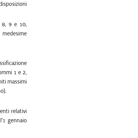
 disposizioni
i 8, 9 e 10,
le medesime
sificazione
 commi 1 e 2,
iti massimi
o).
enti relativi
ll'1 gennaio