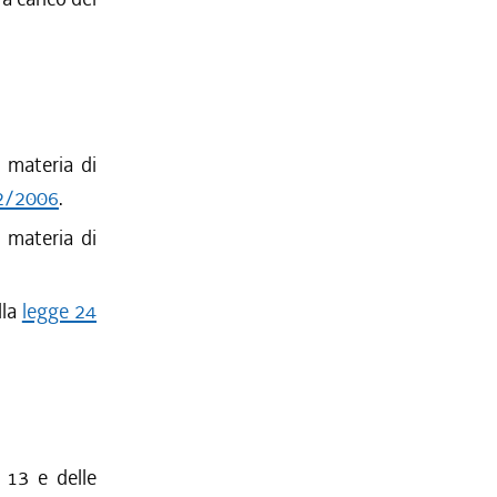
n materia di
52/2006
.
n materia di
lla
legge 24
e 13 e delle