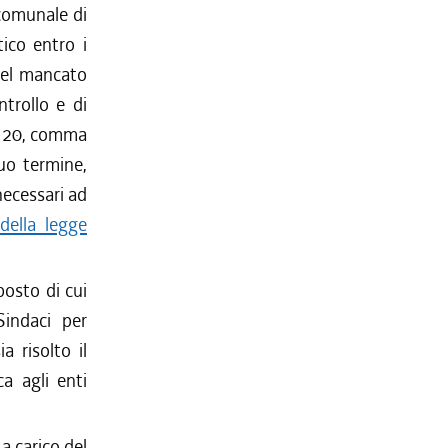
comunale di
ico entro i
 del mancato
ntrollo e di
lo 20, comma
uo termine,
necessari ad
della legge
posto di cui
Sindaci per
a risolto il
a agli enti
a carico del