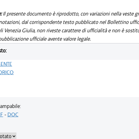
e:
Il presente documento è riprodotto, con variazioni nella veste gr
notazioni, dal corrispondente testo pubblicato nel Bollettino uffic
i Venezia Giulia, non riveste carattere di ufficialità e non è sostit
ubblicazione ufficiale avente valore legale.
sto:
GENTE
ORICO
ampabile:
F
-
DOC