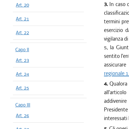
3.
In caso 
Art. 20
classifica
Art. 21
termini pre
esercizio d
Art. 22
vigilanza d
5, la Giun
Capo II
sentito l'e
Art. 23
assicurare 
regionale 
Art. 24
4.
Qualora s
Art. 25
all'artico
addivenire 
Capo III
Presidente
Art. 26
interessati
5.
Gli oneri