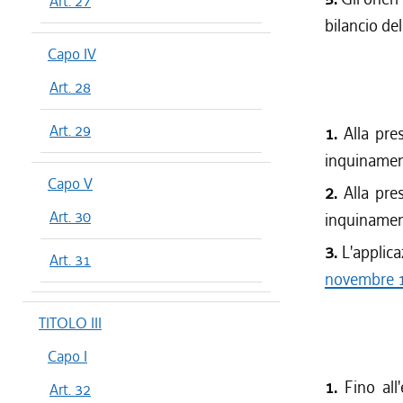
Art. 27
bilancio de
Capo IV
Art. 28
Art. 29
1.
Alla pres
inquinament
Capo V
2.
Alla pres
Art. 30
inquinament
3.
L'applica
Art. 31
novembre 1
TITOLO III
Capo I
1.
Fino all'
Art. 32