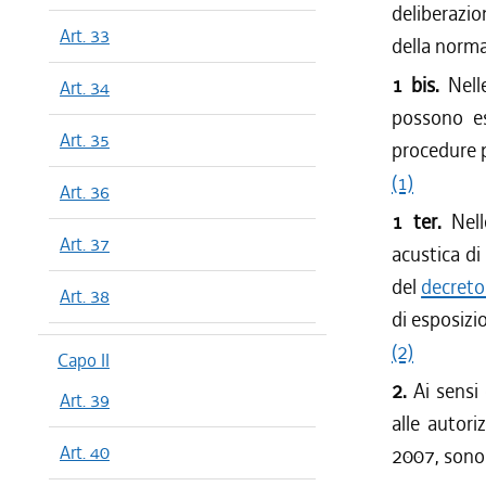
deliberazion
Art. 33
della norma
1 bis.
Nelle
Art. 34
possono es
Art. 35
procedure p
(1)
Art. 36
1 ter.
Nel
Art. 37
acustica di 
del
decreto
Art. 38
di esposizi
(2)
Capo II
2.
Ai sensi 
Art. 39
alle autori
Art. 40
2007, sono 