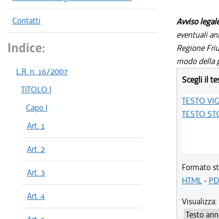
Contatti
Avviso legal
eventuali an
Indice:
Regione Friul
modo della p
L.R. n. 16/2007
Scegli il te
TITOLO I
TESTO VI
Capo I
TESTO ST
Art. 1
Art. 2
Formato st
Art. 3
HTML
-
PD
Art. 4
Visualizza: