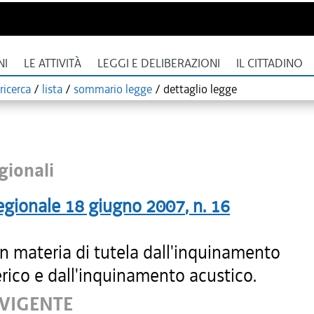
NI
LE ATTIVITÀ
LEGGI E DELIBERAZIONI
IL CITTADINO
ricerca
/
lista
/
sommario legge
/
dettaglio legge
gionali
egionale
18 giugno 2007
, n.
16
n materia di tutela dall'inquinamento
rico e dall'inquinamento acustico.
 VIGENTE