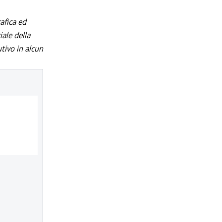
afica ed
iale della
utivo in alcun