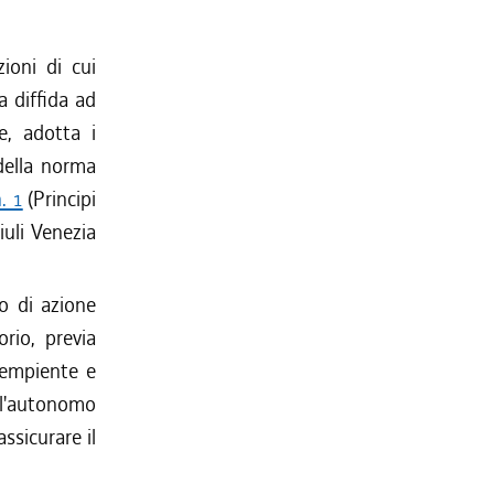
ioni di cui
a diffida ad
e, adotta i
 della norma
. 1
(Principi
uli Venezia
o di azione
orio, previa
dempiente e
 l'autonomo
ssicurare il