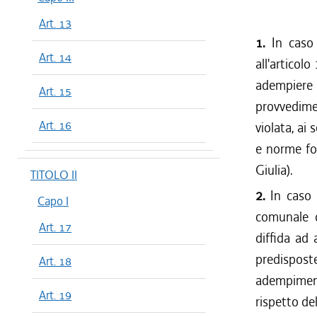
Art. 13
1.
In caso 
Art. 14
all'articol
adempiere 
Art. 15
provvedimen
Art. 16
violata, ai s
e norme fo
Giulia).
TITOLO II
2.
In caso 
Capo I
comunale di
Art. 17
diffida ad
predispost
Art. 18
adempimento
Art. 19
rispetto de