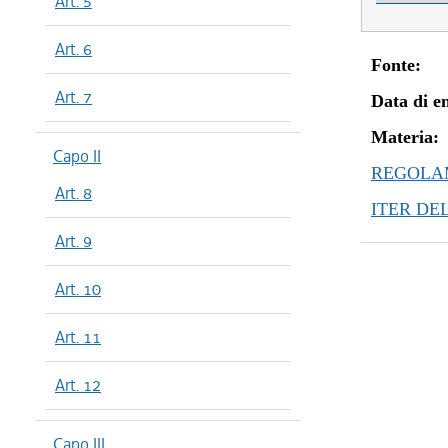
Art. 5
Art. 6
Fonte:
Art. 7
Data di en
Materia:
Capo II
REGOLAM
Art. 8
ITER DE
Art. 9
Art. 10
Art. 11
Art. 12
Capo III