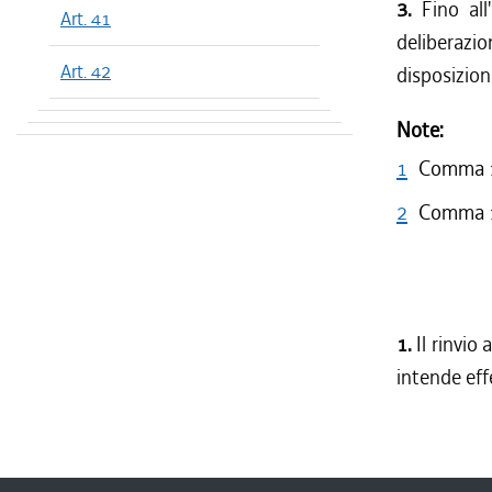
3.
Fino all'
Art. 41
deliberazi
Art. 42
disposizion
Note:
1
Comma 1 
2
Comma 1 
1.
Il rinvio
intende eff