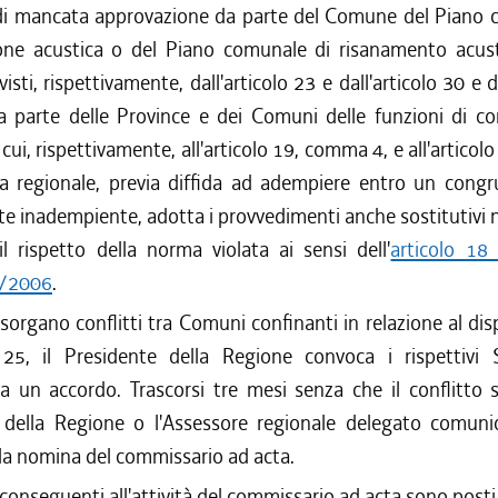
di mancata approvazione da parte del Comune del Piano 
zione acustica o del Piano comunale di risanamento acust
visti, rispettivamente, dall'articolo 23 e dall'articolo 30 e
a parte delle Province e dei Comuni delle funzioni di co
i cui, rispettivamente, all'articolo 19, comma 4, e all'artico
ta regionale, previa diffida ad adempiere entro un congr
nte inadempiente, adotta i provvedimenti anche sostitutivi 
il rispetto della norma violata ai sensi dell'
articolo 18 
1/2006
.
organo conflitti tra Comuni confinanti in relazione al dis
lo 25, il Presidente della Regione convoca i rispettivi 
a un accordo. Trascorsi tre mesi senza che il conflitto si
 della Regione o l'Assessore regionale delegato comunic
 la nomina del commissario ad acta.
 conseguenti all'attività del commissario ad acta sono posti 