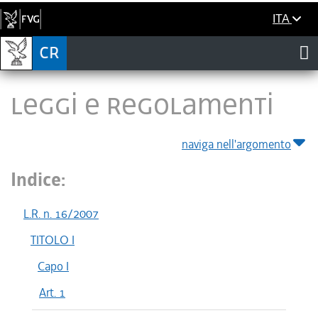
ITA
LEGGI E REGOLAMENTI
naviga nell'argomento
Indice:
L.R. n. 16/2007
TITOLO I
Capo I
Art. 1