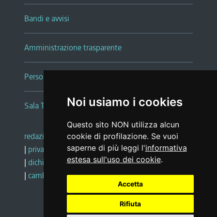
Bandi e avvisi
Amministrazione trasparente
Persone e Uffici
Noi usiamo i cookies
Sala Tiziano Tessitori
Questo sito NON utilizza alcun
redazione web
|
note legali
|
glossario
cookie di profilazione. Se vuoi
saperne di più leggi l'
informativa
|
privacy
|
social media policy
estesa sull'uso dei cookie
.
|
dichiarazione di accessibilità
|
feedback
|
cambio preferenze cookie
Accetta
Rifiuta
Realizzato da