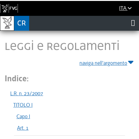
ITA
LEGGI E REGOLAMENTI
naviga nell'argomento
Indice:
L.R. n. 23/2007
TITOLO I
Capo I
Art. 1