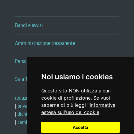
Bandi e avvisi
Amministrazione trasparente
Persone e Uffici
Noi usiamo i cookies
Sala Tiziano Tessitori
Questo sito NON utilizza alcun
redazione web
|
note legali
|
glossario
cookie di profilazione. Se vuoi
saperne di più leggi l'
informativa
|
privacy
|
social media policy
estesa sull'uso dei cookie
.
|
dichiarazione di accessibilità
|
feedback
|
cambio preferenze cookie
Accetta