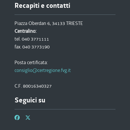
Recapiti e contatti
Piazza Oberdan 6, 34133 TRIESTE
Centralino:
tel. 040 3771111
fax. 040 3773190
Posta certificata:
consiglio@certregione.fvg.it
C.F. 80016340327
Seguici su