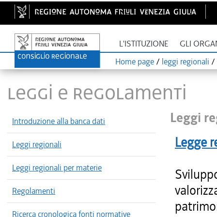
L'ISTITUZIONE
GLI ORGA
Home page
/
leggi regionali
/
LEGGI E REGOLAMENTI
Leggi re
Introduzione alla banca dati
Legge r
Leggi regionali
Leggi regionali per materie
Sviluppo
valorizz
Regolamenti
patrimon
Ricerca cronologica fonti normative