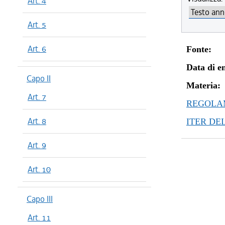
Art. 4
Art. 5
Art. 6
Fonte:
Data di en
Capo II
Materia:
Art. 7
REGOLAM
Art. 8
ITER DE
Art. 9
Art. 10
Capo III
Art. 11