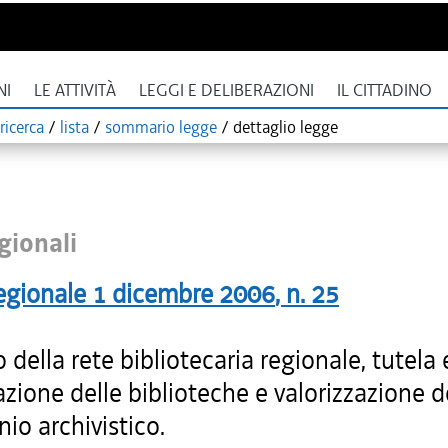
NI
LE ATTIVITÀ
LEGGI E DELIBERAZIONI
IL CITTADINO
ricerca
/
lista
/
sommario legge
/
dettaglio legge
gionali
egionale
1 dicembre 2006
, n.
25
 della rete bibliotecaria regionale, tutela 
azione delle biblioteche e valorizzazione d
io archivistico.