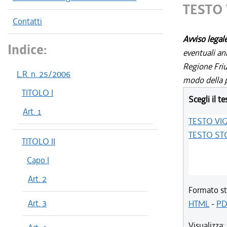
TESTO
Contatti
Avviso legal
Indice:
eventuali an
Regione Friul
L.R. n. 25/2006
modo della p
TITOLO I
Scegli il te
Art. 1
TESTO VI
TESTO ST
TITOLO II
Capo I
Art. 2
Formato st
Art. 3
HTML
-
PD
Visualizza: