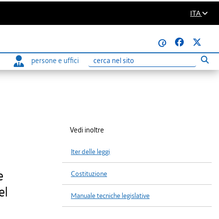
ITA
@
persone e uffici
Eseg
Ricerca
Vedi inoltre
Iter delle leggi
e
Costituzione
el
Manuale tecniche legislative