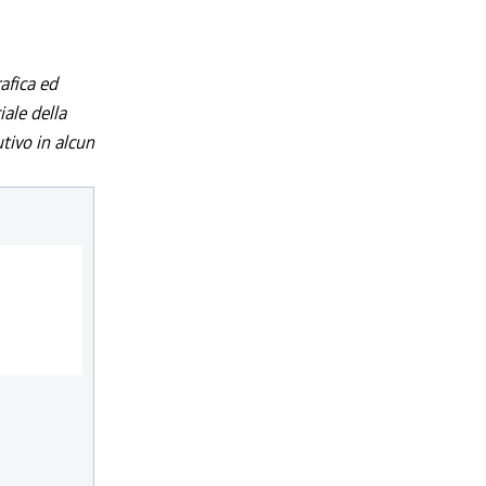
afica ed
iale della
utivo in alcun