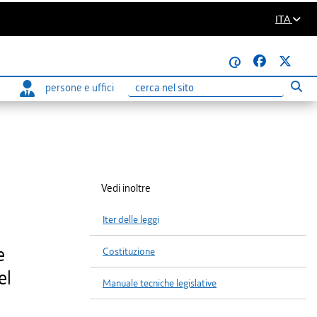
ITA
@
persone e uffici
Eseg
Ricerca
Vedi inoltre
Iter delle leggi
e
Costituzione
el
Manuale tecniche legislative