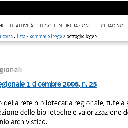
NI
LE ATTIVITÀ
LEGGI E DELIBERAZIONI
IL CITTADINO
ricerca
/
lista
/
sommario legge
/
dettaglio legge
gionali
egionale
1 dicembre 2006
, n.
25
 della rete bibliotecaria regionale, tutela 
azione delle biblioteche e valorizzazione d
io archivistico.