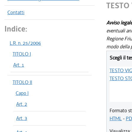
TESTO
Contatti
Avviso legal
Indice:
eventuali an
Regione Friul
L.R. n. 25/2006
modo della p
TITOLO I
Scegli il te
Art. 1
TESTO VI
TESTO ST
TITOLO II
Capo I
Art. 2
Formato st
Art. 3
HTML
-
PD
Visualizza: