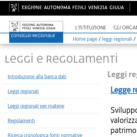
L'ISTITUZIONE
GLI ORGA
Home page
/
leggi regionali
/
LEGGI E REGOLAMENTI
Leggi re
Introduzione alla banca dati
Legge r
Leggi regionali
Leggi regionali per materie
Sviluppo
valorizz
Regolamenti
patrimon
Ricerca cronologica fonti normative