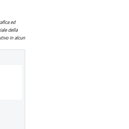
afica ed
iale della
utivo in alcun