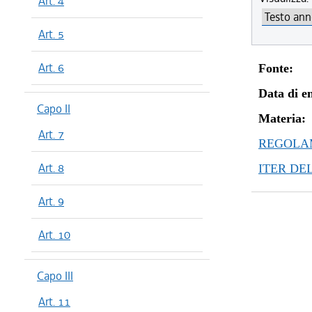
Art. 4
Art. 5
Art. 6
Fonte:
Data di en
Capo II
Materia:
Art. 7
REGOLAM
Art. 8
ITER DE
Art. 9
Art. 10
Capo III
Art. 11