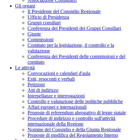
Associazione Consiglieri
Gli organi
Il Presidente del Consiglio Regionale
Ufficio di Presidenza
Gruppi consiliari
Conferenza dei Presidenti dei Gruppi Consiliari
Giunte
Commissioni
Comitato per la legislazione, il controllo e la
valutazione
Conferenza dei Presidenti delle commissioni e del
comitato
Le attività
Convocazioni e calendari d'aula
Esiti, resoconti e verbali
Petizioni
Atti di indirizzo
Interpellanze e interrogazioni
Controllo e valutazione delle politiche pubbliche
Affari europei e internazionali
Proposte di referendum abrogativo di legge statale
Procedure di indirizzo e controllo sull'attività
internazionale della Regione
Nomine del Consiglio e della Giunta Regionale
Proposte di modifica del Regolamento Interno