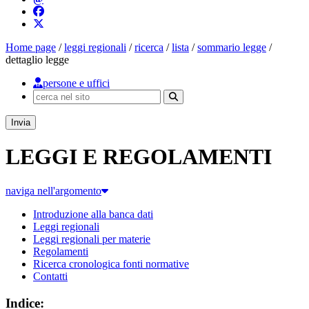
Cerca nel sito
Esegui ricerca
Home page
/
leggi regionali
/
ricerca
/
lista
/
sommario legge
/
dettaglio legge
persone e uffici
Ricerca
Esegui ricerca
Invia
LEGGI E REGOLAMENTI
naviga nell'argomento
Introduzione alla banca dati
Leggi regionali
Leggi regionali per materie
Regolamenti
Ricerca cronologica fonti normative
Contatti
Indice: