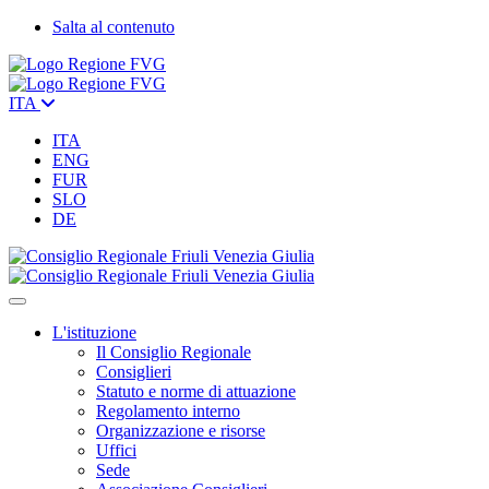
Salta al contenuto
ITA
ITA
ENG
FUR
SLO
DE
L'istituzione
Il Consiglio Regionale
Consiglieri
Statuto e norme di attuazione
Regolamento interno
Organizzazione e risorse
Uffici
Sede