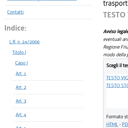
trasport
Contatti
TESTO
Indice:
Avviso legal
eventuali an
L.R. n. 24/2006
Regione Friul
Titolo I
modo della p
Capo I
Scegli il te
Art. 1
TESTO VI
TESTO ST
Art. 2
Art. 3
Art. 4
Formato st
HTML
-
PD