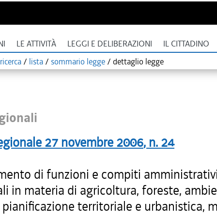
NI
LE ATTIVITÀ
LEGGI E DELIBERAZIONI
IL CITTADINO
ricerca
/
lista
/
sommario legge
/
dettaglio legge
gionali
egionale
27 novembre 2006
, n.
24
ento di funzioni e compiti amministrativi
ali in materia di agricoltura, foreste, ambi
 pianificazione territoriale e urbanistica, m