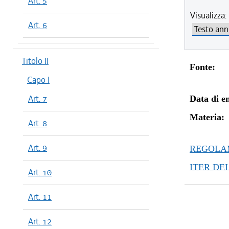
Art. 5
Visualizza:
Art. 6
Titolo II
Fonte:
Capo I
Art. 7
Data di en
Materia:
Art. 8
Art. 9
REGOLAM
ITER DE
Art. 10
Art. 11
Art. 12