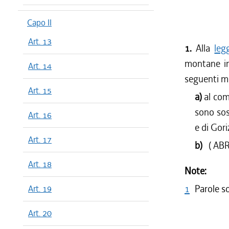
Capo II
Art. 13
1.
Alla
leg
montane in
Art. 14
seguenti m
Art. 15
a)
al com
sono sos
Art. 16
e di Gor
Art. 17
b)
( AB
Art. 18
Note:
1
Parole s
Art. 19
Art. 20