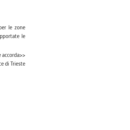
per le zone
apportate le
le accorda>>
e di Trieste