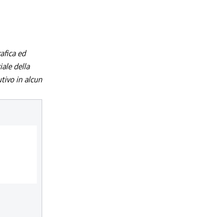
afica ed
iale della
utivo in alcun