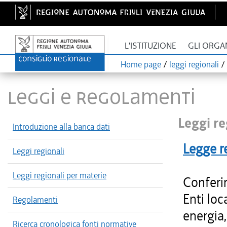
L'ISTITUZIONE
GLI ORGA
Home page
/
leggi regionali
/
LEGGI E REGOLAMENTI
Leggi re
Introduzione alla banca dati
Legge r
Leggi regionali
Leggi regionali per materie
Conferim
Enti loc
Regolamenti
energia,
Ricerca cronologica fonti normative