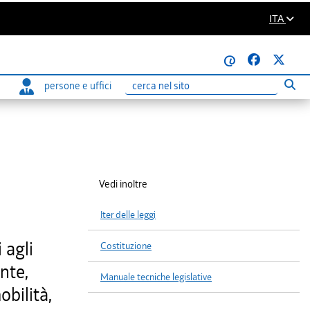
ITA
@
persone e uffici
Eseg
Ricerca
Vedi inoltre
Iter delle leggi
 agli
Costituzione
ente,
Manuale tecniche legislative
obilità,