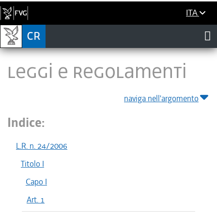
ITA
LEGGI E REGOLAMENTI
naviga nell'argomento
Indice:
L.R. n. 24/2006
Titolo I
Capo I
Art. 1