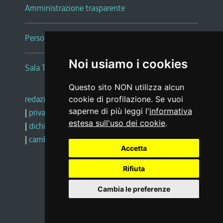
Amministrazione trasparente
Persone e Uffici
Noi usiamo i cookies
Sala Tiziano Tessitori
Questo sito NON utilizza alcun
redazione web
|
note legali
|
glossario
cookie di profilazione. Se vuoi
saperne di più leggi l'
informativa
|
privacy
|
social media policy
estesa sull'uso dei cookie
.
|
dichiarazione di accessibilità
|
feedback
|
cambio preferenze cookie
Accetta
Rifiuta
Realizzato da
Cambia le preferenze