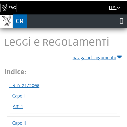
ITA
LEGGI E REGOLAMENTI
naviga nell'argomento
Indice:
L.R. n. 21/2006
Capo I
Art. 1
Capo II