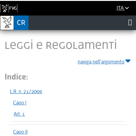
ITA
LEGGI E REGOLAMENTI
naviga nell'argomento
Indice:
L.R. n. 21/2006
Capo I
Art. 1
Capo II