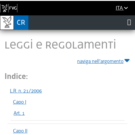
ITA
LEGGI E REGOLAMENTI
naviga nell'argomento
Indice:
L.R. n. 21/2006
Capo I
Art. 1
Capo II