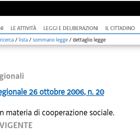
NI
LE ATTIVITÀ
LEGGI E DELIBERAZIONI
IL CITTADINO
ricerca
/
lista
/
sommario legge
/
dettaglio legge
gionali
egionale
26 ottobre 2006
, n.
20
n materia di cooperazione sociale.
 VIGENTE