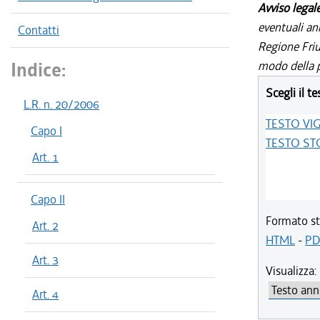
Avviso legal
eventuali an
Contatti
Regione Friul
Indice:
modo della p
Scegli il te
L.R. n. 20/2006
TESTO VI
Capo I
TESTO ST
Art. 1
Capo II
Formato st
Art. 2
HTML
-
PD
Art. 3
Visualizza:
Art. 4