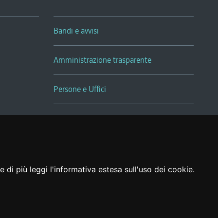
Bandi e avvisi
Amministrazione trasparente
Persone e Uffici
Sala Tiziano Tessitori
Realizzato da
 di più leggi l'
informativa estesa sull'uso dei cookie
.