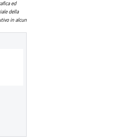
afica ed
iale della
utivo in alcun