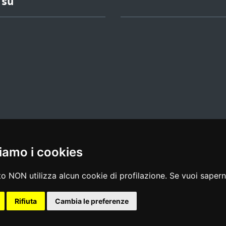
 su
iamo i cookies
l media policy
|
dichiarazione di accessibilità
|
feedback
o NON utilizza alcun cookie di profilazione. Se vuoi saperne
Rifiuta
Cambia le preferenze