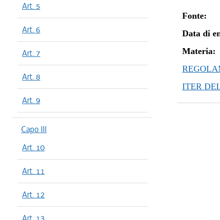
Art. 5
Fonte:
Art. 6
Data di en
Materia:
Art. 7
REGOLAM
Art. 8
ITER DE
Art. 9
Capo III
Art. 10
Art. 11
Art. 12
Art. 13