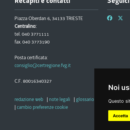
Recapiti e contatti
Seguici
Piazza Oberdan 6, 34133 TRIESTE
Centralino:
tel. 040 3771111
fax. 040 3773190
Posta certificata:
consiglio@certregione.fvg.it
C.F. 80016340327
Noi us
redazione web
|
note legali
|
glossario
|
privacy
|
socia
Questo sit
|
cambio preferenze cookie
Accetta