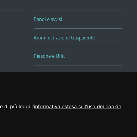
Bandi e avvisi
Amministrazione trasparente
Persone e Uffici
Sala Tiziano Tessitori
Realizzato da
 di più leggi l'
informativa estesa sull'uso dei cookie
.