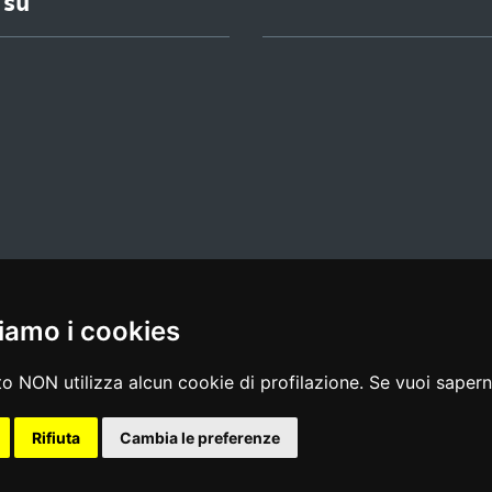
 su
iamo i cookies
l media policy
|
dichiarazione di accessibilità
|
feedback
o NON utilizza alcun cookie di profilazione. Se vuoi saperne
Rifiuta
Cambia le preferenze