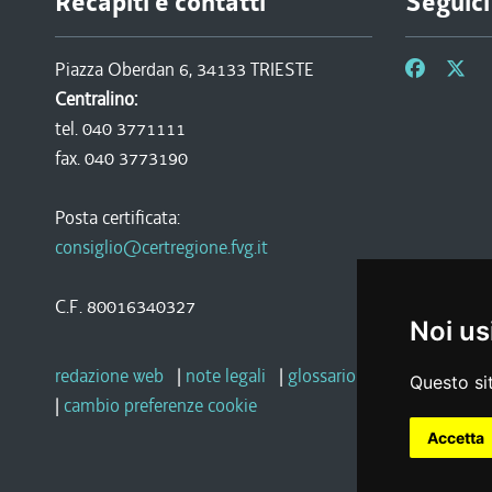
Recapiti e contatti
Seguici
Piazza Oberdan 6, 34133 TRIESTE
Centralino:
tel. 040 3771111
fax. 040 3773190
Posta certificata:
consiglio@certregione.fvg.it
C.F. 80016340327
Noi us
redazione web
|
note legali
|
glossario
|
privacy
|
socia
Questo sit
|
cambio preferenze cookie
Accetta