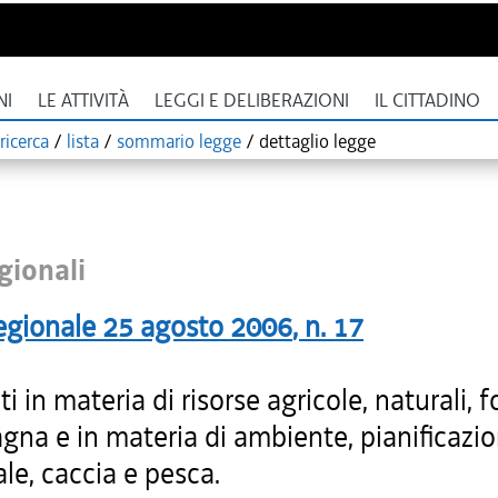
NI
LE ATTIVITÀ
LEGGI E DELIBERAZIONI
IL CITTADINO
ricerca
/
lista
/
sommario legge
/
dettaglio legge
gionali
egionale
25 agosto 2006
, n.
17
ti in materia di risorse agricole, naturali, f
gna e in materia di ambiente, pianificazi
iale, caccia e pesca.