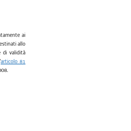
tatamente ai
stinati allo
 di validità
'
articolo 81
008.