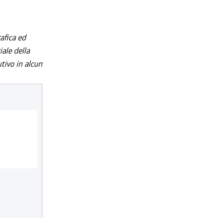
afica ed
iale della
utivo in alcun