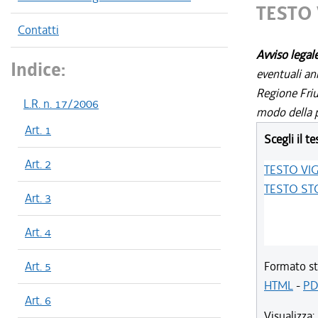
TESTO
Contatti
Avviso legal
Indice:
eventuali an
Regione Friul
L.R. n. 17/2006
modo della p
Art. 1
Scegli il te
Art. 2
TESTO VI
TESTO ST
Art. 3
Art. 4
Art. 5
Formato st
HTML
-
PD
Art. 6
Visualizza: