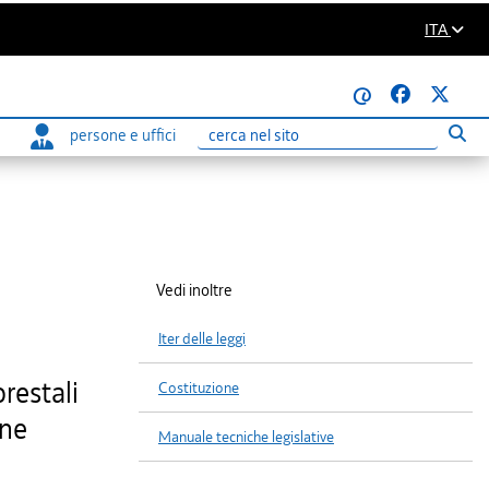
ITA
@
persone e uffici
Eseg
Ricerca
Vedi inoltre
Iter delle leggi
orestali
Costituzione
one
Manuale tecniche legislative