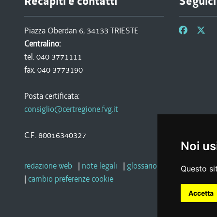
Recapiti e contatti
Seguici
Piazza Oberdan 6, 34133 TRIESTE
Centralino:
tel. 040 3771111
fax. 040 3773190
Posta certificata:
consiglio@certregione.fvg.it
C.F. 80016340327
Noi us
redazione web
|
note legali
|
glossario
|
privacy
|
socia
Questo sit
|
cambio preferenze cookie
Accetta