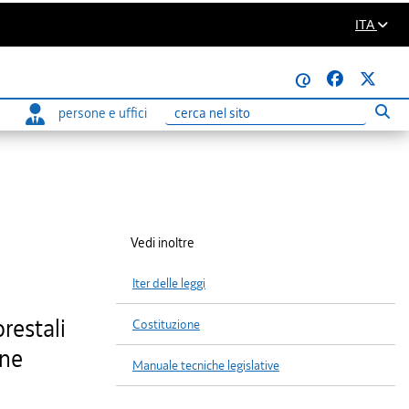
ITA
@
persone e uffici
Eseg
Ricerca
Vedi inoltre
Iter delle leggi
orestali
Costituzione
one
Manuale tecniche legislative