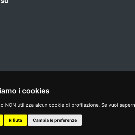
 su
iamo i cookies
l media policy
|
dichiarazione di accessibilità
|
feedback
o NON utilizza alcun cookie di profilazione. Se vuoi saperne
Rifiuta
Cambia le preferenze