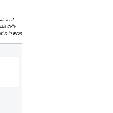
afica ed
iale della
utivo in alcun