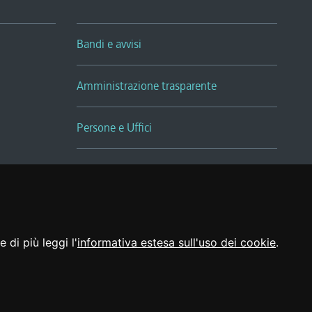
Bandi e avvisi
Amministrazione trasparente
Persone e Uffici
Sala Tiziano Tessitori
Realizzato da
 di più leggi l'
informativa estesa sull'uso dei cookie
.