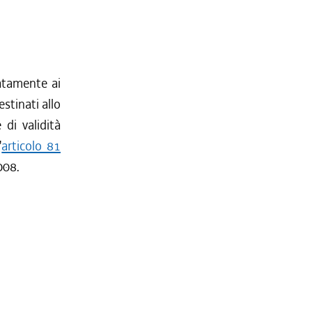
tatamente ai
stinati allo
 di validità
'
articolo 81
008.