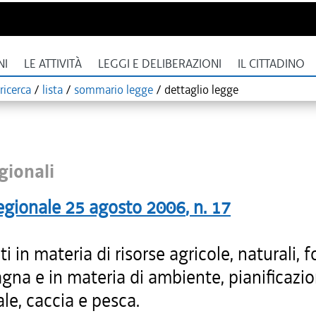
NI
LE ATTIVITÀ
LEGGI E DELIBERAZIONI
IL CITTADINO
ricerca
/
lista
/
sommario legge
/
dettaglio legge
gionali
egionale
25 agosto 2006
, n.
17
ti in materia di risorse agricole, naturali, f
gna e in materia di ambiente, pianificazi
iale, caccia e pesca.