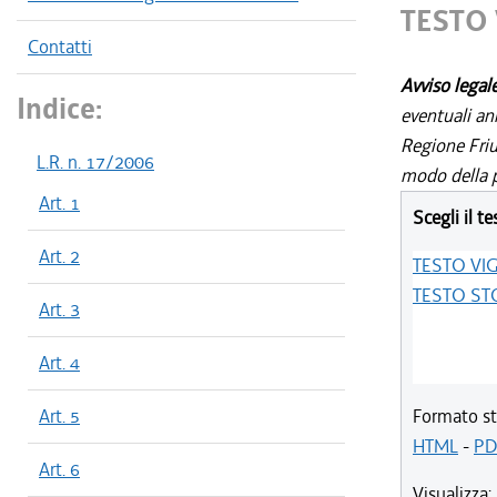
TESTO
Contatti
Avviso legal
Indice:
eventuali an
Regione Friul
L.R. n. 17/2006
modo della p
Art. 1
Scegli il te
Art. 2
TESTO VI
TESTO ST
Art. 3
Art. 4
Art. 5
Formato st
HTML
-
PD
Art. 6
Visualizza: