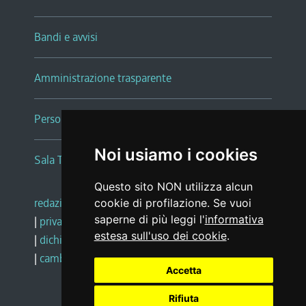
Bandi e avvisi
Amministrazione trasparente
Persone e Uffici
Noi usiamo i cookies
Sala Tiziano Tessitori
Questo sito NON utilizza alcun
redazione web
|
note legali
|
glossario
cookie di profilazione. Se vuoi
saperne di più leggi l'
informativa
|
privacy
|
social media policy
estesa sull'uso dei cookie
.
|
dichiarazione di accessibilità
|
feedback
|
cambio preferenze cookie
Accetta
Rifiuta