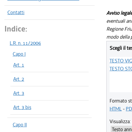
Contatti
Avviso legal
eventuali an
Indice:
Regione Friul
modo della p
L.R. n. 11/2006
Scegli il te
Capo I
TESTO VI
Art. 1
TESTO ST
Art. 2
Art. 3
Formato st
Art. 3 bis
HTML
-
PD
Visualizza:
Capo II