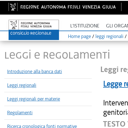
L'ISTITUZIONE
GLI ORGA
Home page
/
leggi regionali
/
LEGGI E REGOLAMENTI
Leggi re
Introduzione alla banca dati
Legge r
Leggi regionali
Leggi regionali per materie
Interven
genitori
Regolamenti
TESTO
Ricerca cronologica fonti normative