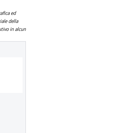
afica ed
iale della
utivo in alcun