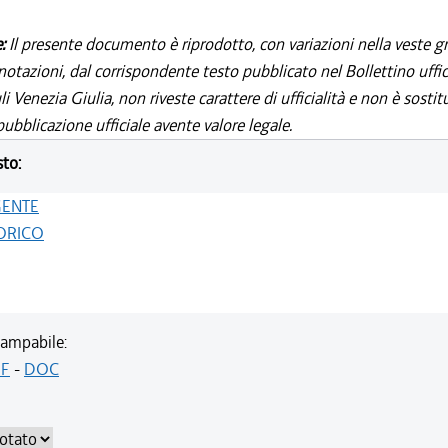
e:
Il presente documento è riprodotto, con variazioni nella veste gr
notazioni, dal corrispondente testo pubblicato nel Bollettino uffic
i Venezia Giulia, non riveste carattere di ufficialità e non è sostit
ubblicazione ufficiale avente valore legale.
sto:
GENTE
ORICO
ampabile:
F
-
DOC