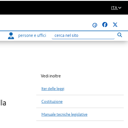
ITA
@
persone e uffici
Eseg
Ricerca
Vedi inoltre
Iter delle leggi
lla
Costituzione
Manuale tecniche legislative