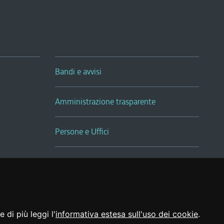
Bandi e avvisi
Amministrazione trasparente
Persone e Uffici
Sala Tiziano Tessitori
Realizzato da
 di più leggi l'
informativa estesa sull'uso dei cookie
.