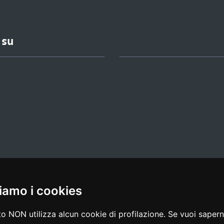
 su
iamo i cookies
l media policy
|
dichiarazione di accessibilità
|
feedback
o NON utilizza alcun cookie di profilazione. Se vuoi saperne