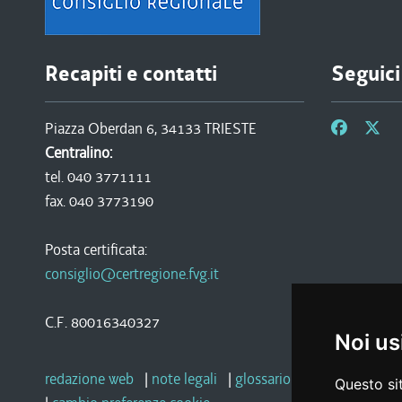
Recapiti e contatti
Seguici
Piazza Oberdan 6, 34133 TRIESTE
Centralino:
tel. 040 3771111
fax. 040 3773190
Posta certificata:
consiglio@certregione.fvg.it
C.F. 80016340327
Noi us
redazione web
|
note legali
|
glossario
|
privacy
|
socia
Questo sit