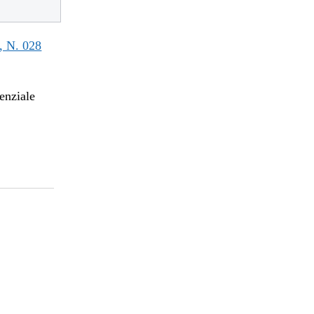
 N. 028
enziale