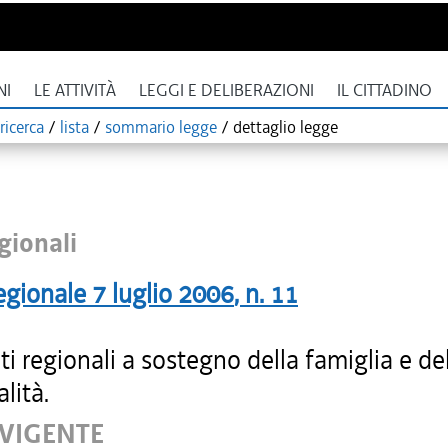
NI
LE ATTIVITÀ
LEGGI E DELIBERAZIONI
IL CITTADINO
ricerca
/
lista
/
sommario legge
/
dettaglio legge
gionali
egionale
7 luglio 2006
, n.
11
ti regionali a sostegno della famiglia e de
alità.
 VIGENTE