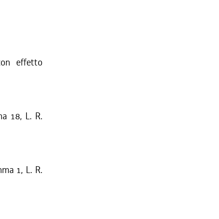
on effetto
ma 18, L. R.
mma 1, L. R.