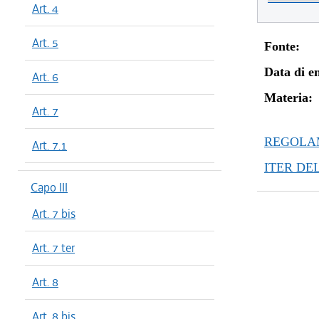
Art. 4
Art. 5
Fonte:
Data di en
Art. 6
Materia:
Art. 7
REGOLAM
Art. 7.1
ITER DE
Capo III
Art. 7 bis
Art. 7 ter
Art. 8
Art. 8 bis