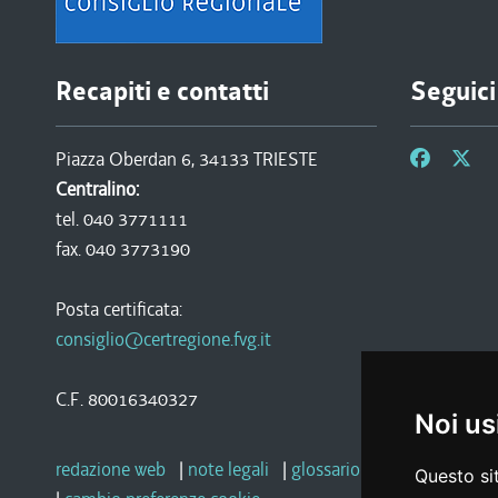
Recapiti e contatti
Seguici
Piazza Oberdan 6, 34133 TRIESTE
Centralino:
tel. 040 3771111
fax. 040 3773190
Posta certificata:
consiglio@certregione.fvg.it
C.F. 80016340327
Noi us
redazione web
|
note legali
|
glossario
|
privacy
|
socia
Questo sit