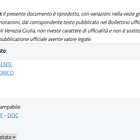
e:
Il presente documento è riprodotto, con variazioni nella veste gr
notazioni, dal corrispondente testo pubblicato nel Bollettino uffic
i Venezia Giulia, non riveste carattere di ufficialità e non è sostit
ubblicazione ufficiale avente valore legale.
sto:
GENTE
ORICO
ampabile:
F
-
DOC