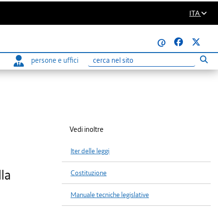
ITA
@
persone e uffici
Eseg
Ricerca
Vedi inoltre
Iter delle leggi
lla
Costituzione
Manuale tecniche legislative