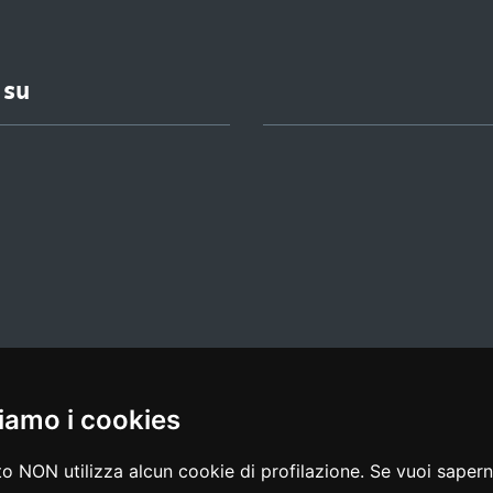
 su
iamo i cookies
l media policy
|
dichiarazione di accessibilità
|
feedback
o NON utilizza alcun cookie di profilazione. Se vuoi saperne