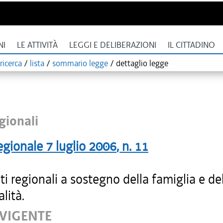
NI
LE ATTIVITÀ
LEGGI E DELIBERAZIONI
IL CITTADINO
ricerca
/
lista
/
sommario legge
/
dettaglio legge
gionali
egionale
7 luglio 2006
, n.
11
ti regionali a sostegno della famiglia e de
alità.
 VIGENTE