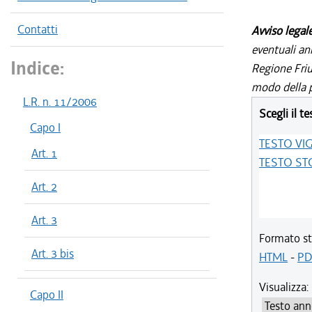
Contatti
Avviso legal
eventuali an
Indice:
Regione Friul
modo della p
L.R. n. 11/2006
Scegli il te
Capo I
TESTO VI
Art. 1
TESTO ST
Art. 2
Art. 3
Formato st
Art. 3 bis
HTML
-
PD
Visualizza:
Capo II