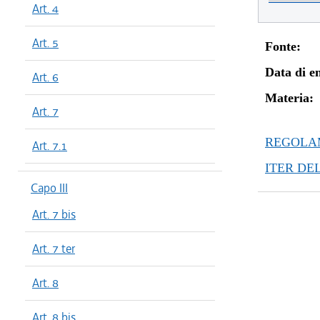
Art. 4
Art. 5
Fonte:
Data di en
Art. 6
Materia:
Art. 7
REGOLAM
Art. 7.1
ITER DE
Capo III
Art. 7 bis
Art. 7 ter
Art. 8
Art. 8 bis