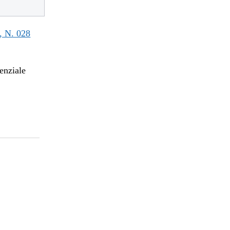
 N. 028
enziale