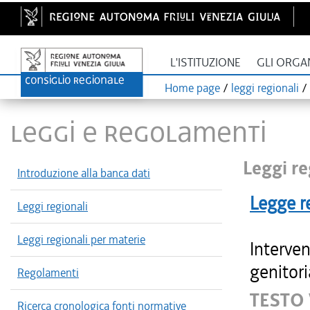
L'ISTITUZIONE
GLI ORGA
Home page
/
leggi regionali
/
LEGGI E REGOLAMENTI
Leggi re
Introduzione alla banca dati
Legge r
Leggi regionali
Leggi regionali per materie
Interven
genitori
Regolamenti
TESTO
Ricerca cronologica fonti normative