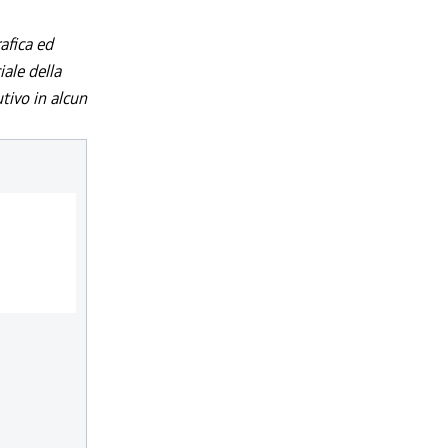
afica ed
iale della
utivo in alcun