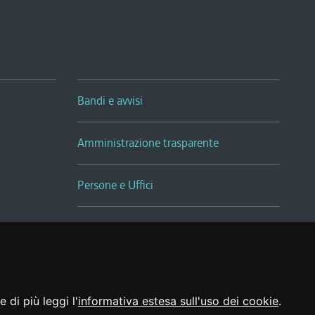
Bandi e avvisi
Amministrazione trasparente
Persone e Uffici
Sala Tiziano Tessitori
Realizzato da
 di più leggi l'
informativa estesa sull'uso dei cookie
.